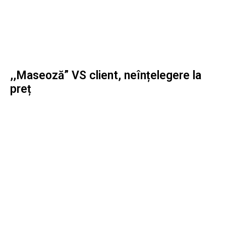
,,Maseoză” VS client, neînțelegere la
preț