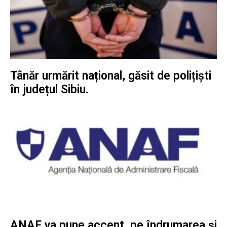
Tânăr urmărit național, găsit de polițiști
în județul Sibiu.
ANAF va pune accent, pe îndrumarea și