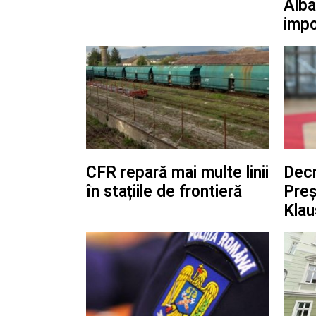
Alba 
impo
CFR repară mai multe linii
Dec
în stațiile de frontieră
Preș
Klau