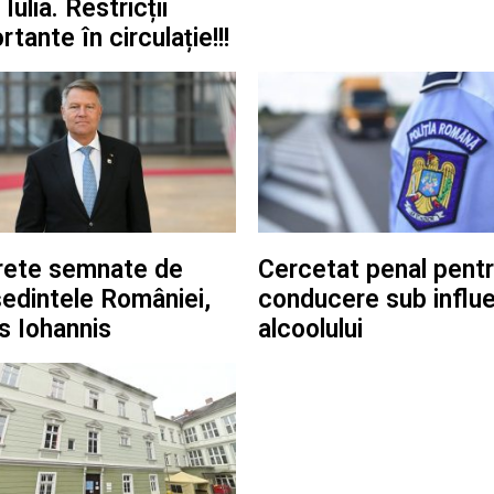
Iulia. Restricții
rtante în circulație!!!
rete semnate de
Cercetat penal pent
edintele României,
conducere sub influ
s Iohannis
alcoolului