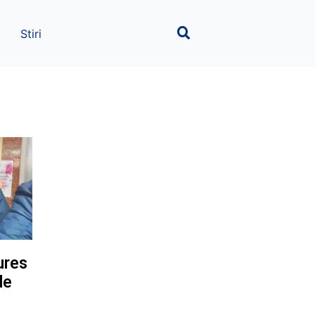
Stiri
ures
de