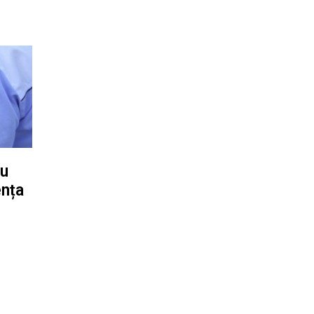
ru
ența