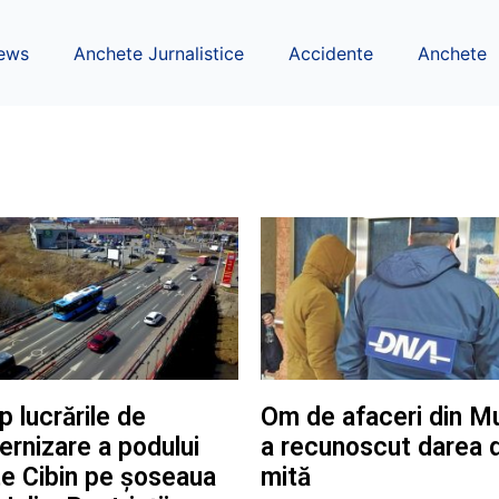
ews
Anchete Jurnalistice
Accidente
Anchete
p lucrările de
Om de afaceri din M
rnizare a podului
a recunoscut darea 
e Cibin pe șoseaua
mită