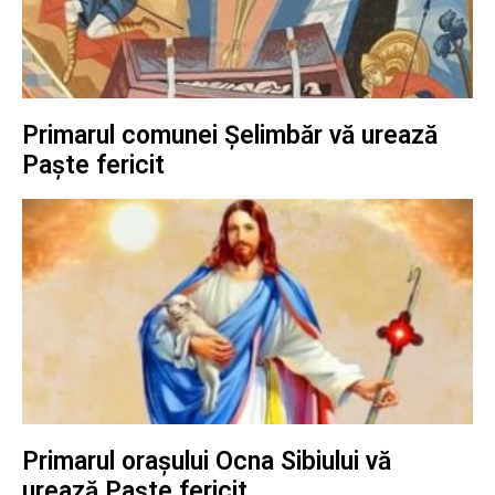
Primarul comunei Șelimbăr vă urează
Paște fericit
Primarul orașului Ocna Sibiului vă
urează Paște fericit