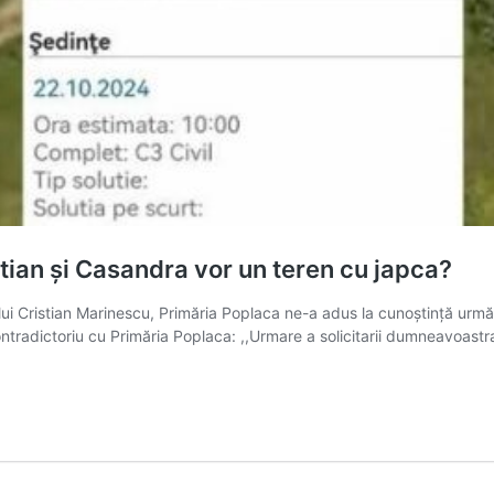
an și Casandra vor un teren cu japca?
nului Cristian Marinescu, Primăria Poplaca ne-a adus la cunoștință ur
tradictoriu cu Primăria Poplaca: ,,Urmare a solicitarii dumneavoast