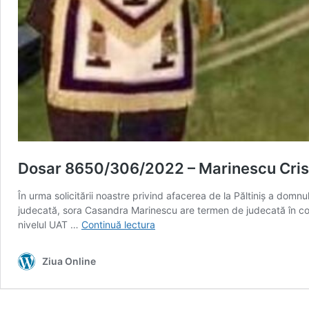
Dosar 8650/306/2022 – Marinescu Cristi
În urma solicitării noastre privind afacerea de la Păltiniș a dom
judecată, sora Casandra Marinescu are termen de judecată în con
Dosar
nivelul UAT …
Continuă lectura
8650/306/2022
–
Ziua Online
Marinescu
Cristian
și