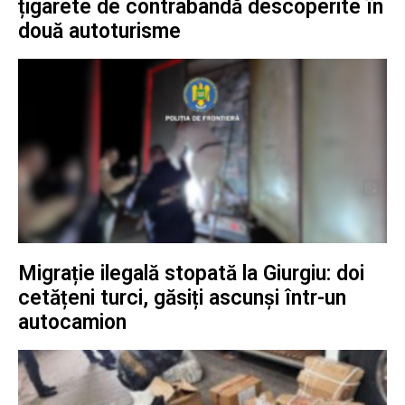
țigarete de contrabandă descoperite în
două autoturisme
Migrație ilegală stopată la Giurgiu: doi
cetățeni turci, găsiți ascunși într-un
autocamion