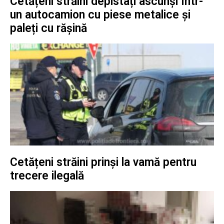
Cetățeni străini depistați ascunși într-
un autocamion cu piese metalice și
paleți cu rășină
Cetățeni străini prinși la vamă pentru
trecere ilegală