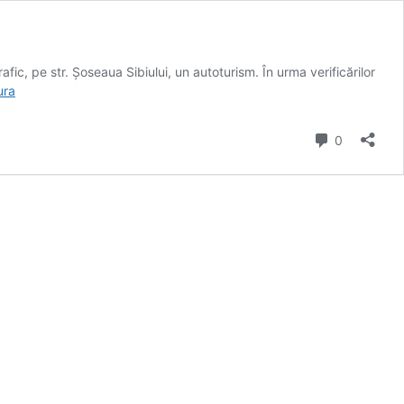
rafic, pe str. Șoseaua Sibiului, un autoturism. În urma verificărilor
Sibiul
ura
nu
este
comentarii
0
tarlaua
din
Rășinari
–
La
17
ani
fără
permis