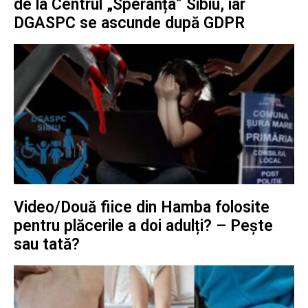
de la Centrul „Speranța” Sibiu, iar
DGASPC se ascunde după GDPR
Video/Două fiice din Hamba folosite
pentru plăcerile a doi adulți? – Pește
sau tată?