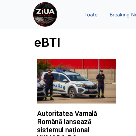
Toate
Breaking N
eBTI
Autoritatea Vamală
Română lansează
sistemul național