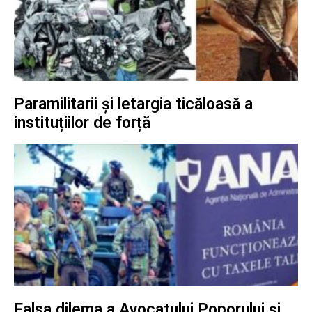
Paramilitarii și letargia ticăloasă a
instituțiilor de forță
Falsa dilema a Avocatului Poporului și