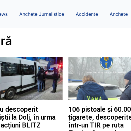
ews
Anchete Jurnalistice
Accidente
Anchete
eră
u descoperit
106 pistoale și 60.0
iștii la Dolj, în urma
țigarete, descoperit
 acțiuni BLITZ
într-un TIR pe ruta