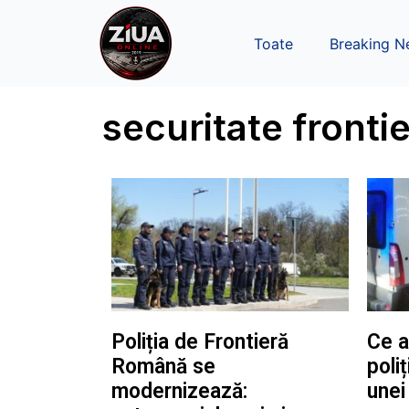
Toate
Breaking N
securitate fronti
Poliția de Frontieră
Ce a
Română se
poliț
modernizează:
unei