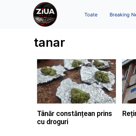
Toate
Breaking N
tanar
Tânăr constănțean prins
Reți
cu droguri