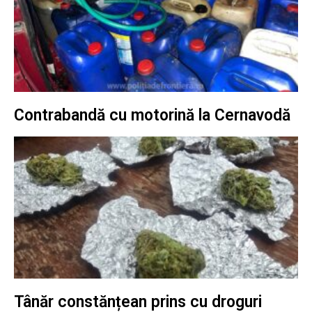
Contrabandă cu motorină la Cernavodă
Tânăr constănțean prins cu droguri