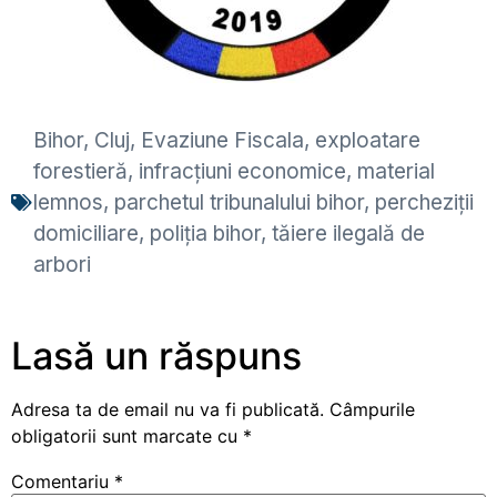
Bihor
,
Cluj
,
Evaziune Fiscala
,
exploatare
forestieră
,
infracțiuni economice
,
material
lemnos
,
parchetul tribunalului bihor
,
percheziții
domiciliare
,
poliția bihor
,
tăiere ilegală de
arbori
Lasă un răspuns
Adresa ta de email nu va fi publicată.
Câmpurile
obligatorii sunt marcate cu
*
Comentariu
*