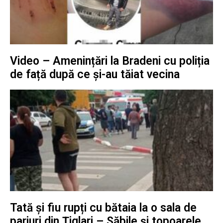
Video – Amenințări la Bradeni cu poliția
de față după ce și-au tăiat vecina
Tată și fiu rupți cu bătaia la o sala de
pariuri din Țiglari – Săbile și topoarele