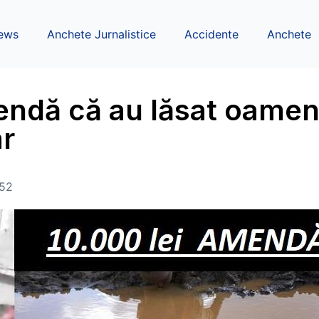
ews
Anchete Jurnalistice
Accidente
Anchete
endă că au lăsat oamen
ar
:52