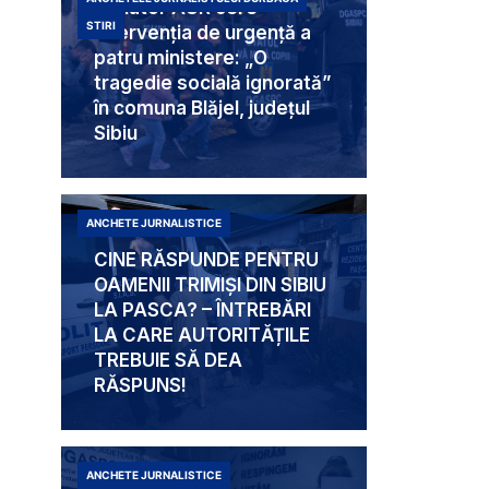
Senator AUR cere
STIRI
intervenția de urgență a
patru ministere: „O
tragedie socială ignorată”
în comuna Blăjel, județul
Sibiu
ANCHETE JURNALISTICE
CINE RĂSPUNDE PENTRU
OAMENII TRIMIȘI DIN SIBIU
LA PASCA? – ÎNTREBĂRI
LA CARE AUTORITĂȚILE
TREBUIE SĂ DEA
RĂSPUNS!
ANCHETE JURNALISTICE
Mabam Liliana