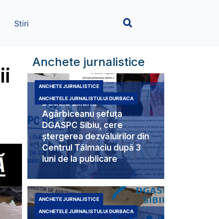
Stiri
Anchete jurnalistice
ii
ANCHETE JURNALISTICE
ANCHETELE JURNALISTULUI DURBACA
Duduia Liliana
Agârbiceanu șefuța
DGASPC Sibiu, cere
ștergerea dezvăluirilor din
Centrul Tălmaciu după 3
luni de la publicare
ANCHETE JURNALISTICE
ANCHETELE JURNALISTULUI DURBACA