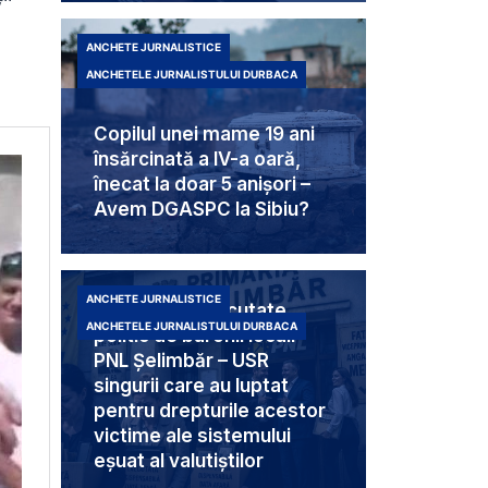
ANCHETE JURNALISTICE
ANCHETELE JURNALISTULUI DURBACA
Copilul unei mame 19 ani
însărcinată a IV-a oară,
înecat la doar 5 anișori –
Avem DGASPC la Sibiu?
ANCHETE JURNALISTICE
Trei femei executate
ANCHETELE JURNALISTULUI DURBACA
politic de baronii locali
PNL Șelimbăr – USR
singurii care au luptat
pentru drepturile acestor
victime ale sistemului
eșuat al valutiștilor