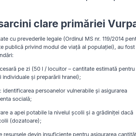
sarcini clare primăriei Vurp
tate cu prevederile legale (Ordinul MS nr. 119/2014 pen
 publică privind modul de viață al populației), au fost
ndări:
esară pe zi (50 l / locuitor – cantitate estimată pentru
 individuale și preparării hranei);
 identificarea persoanelor vulnerabile și asigurarea
tenta socială;
are a apei potabile la nivelul școlii și a grădiniței dacă
colii (dozatoare);
are resursele devin insuficiente pentru asigurarea cantităț