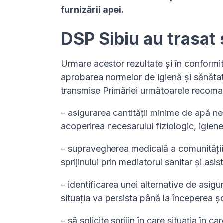
furnizării apei.
DSP Sibiu au trasat 
Urmare acestor rezultate și în conformi
aprobarea normelor de igienă și sănătate
transmise Primăriei următoarele recoma
– asigurarea cantității minime de apă nec
acoperirea necesarului fiziologic, igienei
– supravegherea medicală a comunității:
sprijinului prin mediatorul sanitar și asis
– identificarea unei alternative de asigur
situația va persista până la începerea ș
– să solicite sprijin în care situația în c