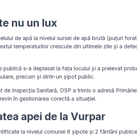
te nu un lux
ului de apă la nivelul sursei de apă brută (puțuri forat
extul temperaturilor crescute din ultimele zile și a defec
e publică s-a deplasat la fața locului și a prelevat pro
ulare, precum și dintr-un șipot public.
t de Inspecția Sanitară, DSP a trimis o adresă Primărie
revin în gestionarea corectă a situației.
atea apei de la Vurpar
ntificate la nivelul comunei 8 șipote și 2 fântâni public