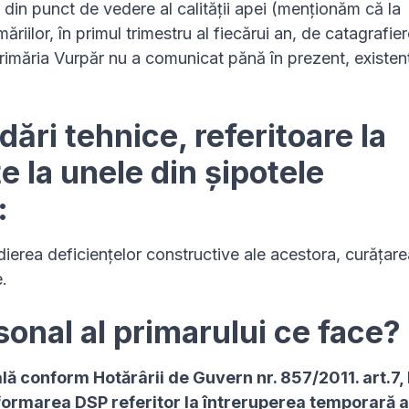
, din punct de vedere al calității apei (menționăm că la
ăriilor, în primul trimestru al fiecărui an, de catagrafie
 primăria Vurpăr nu a comunicat pănă în prezent, existen
ri tehnice, referitoare la
e la unele din șipotele
:
ierea deficiențelor constructive ale acestora, curățare
.
onal al primarului ce face?
 conform Hotărârii de Guvern nr. 857/2011. art.7, li
formarea DSP referitor la întreruperea temporară a