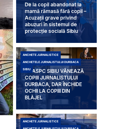
De la copil abandonat la
mamă rămasă fără copil –
Acuzații grave privind
abuzuri în sistemul de
protecție socială Sibiu
ANCHETE JURNALISTICE
ANCHETELE JURNALISTULUI DURBACA
SIBIU
DGASPC SIBIU VÂNEAZĂ
COPIII JURNALISTULUI
DURBACA, DAR ÎNCHIDE
OCHII LA COPIII DIN
BLĂJEL
ANCHETE JURNALISTICE
ANCHETELE JURNALISTULUI DURBACA