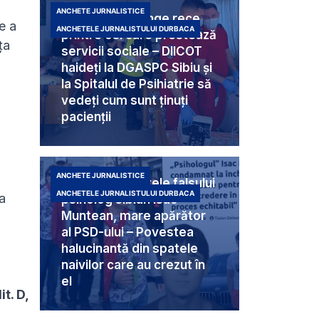
ANCHETE JURNALISTICE
Criminali cu sânge rece
re a
ANCHETELE JURNALISTULUI DURBACA
printre cei care prestează
ța
servicii sociale – DIICOT
haideți la DGASPC Sibiu și
la Spitalul de Psihiatrie să
vedeți cum sunt ținuți
pacienții
ANCHETE JURNALISTICE
Umbra din spatele falsului
ANCHETELE JURNALISTULUI DURBACA
a
psiholog sibian Isac
Muntean, mare apărător
al PSD-ului – Povestea
halucinantă din spatele
naivilor care au crezut în
el
t. D,