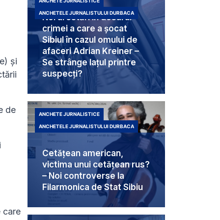
ANCHETE JURNALISTICE
ANCHETELE JURNALISTULUI DURBACA
Noi arestări în dosarul
crimei a care a șocat
Sibiul în cazul omului de
afaceri Adrian Kreiner –
e) și
Se strânge lațul printre
suspecți?
tării
be de
ANCHETE JURNALISTICE
ANCHETELE JURNALISTULUI DURBACA
i
Cetățean american,
victima unui cetățean rus?
– Noi controverse la
Filarmonica de Stat Sibiu
e care