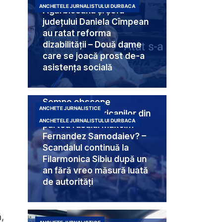
ANCHETELE JURNALISTULUI DURBACA
Agărbiceanu și șefa
județului Daniela Cîmpean
au ratat reforma
dizabilității – Două dame
care se joacă prost de-a
asistența socială
Semne obscene
ANCHETE JURNALISTICE
destinate americanilor din
ANCHETELE JURNALISTULUI DURBACA
partea rusului Makcim
Fernandez Samodaiev? –
Scandalul continuă la
Filarmonica Sibiu după un
an fără vreo măsură luată
de autorități
ă,