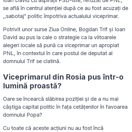
Ioan David cu aspirații PSD-iste, refuzat de PNL,
se află în centrul atenției după ce au fost acuzați de
,,sabotaj” politic împotriva actualului viceprimar.
Potrivit unor surse Ziua Online, Bogdan Trif și Ioan
David au pus la cale o strategie ca la viitoarele
alegeri locale să pună ca viceprimar un apropiat
PNL, în contextul în care postul de deputat al
domnului Trif se clatină.
Viceprimarul din Rosia pus într-o
lumină proastă?
Oare se încearcă slăbirea poziției și de a nu mai
câștiga capital politic în fața cetățenilor în favoarea
domnului Popa?
Cu toate că aceste acțiuni nu au fost încă