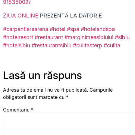
91535002/
ZIUA ONLINE
PREZENTĂ LA DATORIE
#carpentierearena
#hotel
#spa
#hotelandspa
#hotelresort
#restaurant
#marginimeasibiului
#sibiu
#hotelsibiu
#restaurantsibiu
#culitasterp
#culita
Lasă un răspuns
Adresa ta de email nu va fi publicată.
Câmpurile
obligatorii sunt marcate cu
*
Comentariu
*