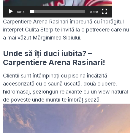
00:00
00:58
Carpentiere Arena Rasinari împreună cu îndrăgitul
interpret Culita Sterp te invită la o petrecere care nu
a mai văzut Mărginimea Sibiului.
Unde să îți duci iubita? –
Carpentiere Arena Rasinari!
Clienții sunt întâmpinați cu piscina încălzită
accesorizată cu o saună uscată, două ciubere,
hidromasaj, șezlonguri relaxante cu un view natural
de poveste unde munții te îmbrățișează.