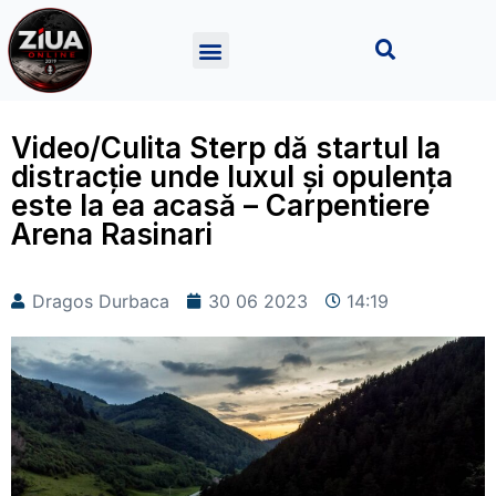
Video/Culita Sterp dă startul la
distracție unde luxul și opulența
este la ea acasă – Carpentiere
Arena Rasinari
Dragos Durbaca
30 06 2023
14:19