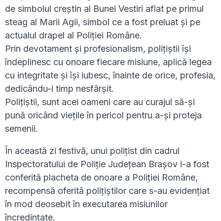
de simbolul creştin al Bunei Vestiri aflat pe primul
steag al Marii Agii, simbol ce a fost preluat şi pe
actualul drapel al Poliţiei Române.
Prin devotament şi profesionalism, poliţiştii își
îndeplinesc cu onoare fiecare misiune, aplică legea
cu integritate și îşi iubesc, înainte de orice, profesia,
dedicându-i timp nesfârşit.
Poliţiştii, sunt acei oameni care au curajul să-şi
pună oricând vieţile în pericol pentru a-şi proteja
semenii.
În această zi festivă, unui polițist din cadrul
Inspectoratului de Poliție Județean Brașov i-a fost
conferită placheta de onoare a Poliției Române,
recompensă oferită polițiștilor care s-au evidențiat
în mod deosebit în executarea misiunilor
încredințate.