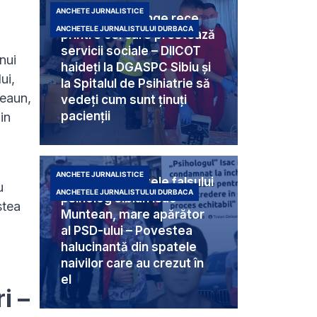
ANCHETE JURNALISTICE
Criminali cu sânge rece
ANCHETELE JURNALISTULUI DURBACA
printre cei care prestează
servicii sociale – DIICOT
nui
haideți la DGASPC Sibiu și
ui,
la Spitalul de Psihiatrie să
ceaun,
vedeți cum sunt ținuți
pacienții
in
8
ANCHETE JURNALISTICE
Umbra din spatele falsului
u
ANCHETELE JURNALISTULUI DURBACA
psiholog sibian Isac
stea
Muntean, mare apărător
al PSD-ului – Povestea
halucinantă din spatele
naivilor care au crezut în
el
i –