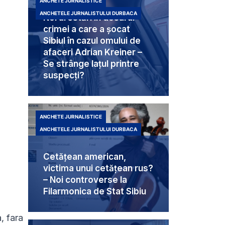
ANCHETE JURNALISTICE
ANCHETELE JURNALISTULUI DURBACA
Noi arestări în dosarul
crimei a care a șocat
Sibiul în cazul omului de
afaceri Adrian Kreiner –
Se strânge lațul printre
suspecți?
ANCHETE JURNALISTICE
ANCHETELE JURNALISTULUI DURBACA
Cetățean american,
victima unui cetățean rus?
– Noi controverse la
Filarmonica de Stat Sibiu
, fara