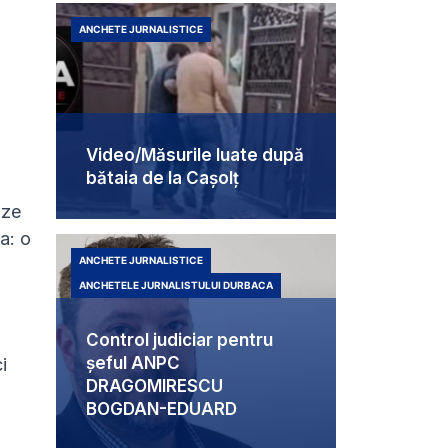
ANCHETE JURNALISTICE
Video/Măsurile luate după
bătaia de la Cașolț
ize
a: o
ANCHETE JURNALISTICE
ANCHETELE JURNALISTULUI DURBACA
Control judiciar pentru
șeful ANPC
i
DRAGOMIRESCU
BOGDAN-EDUARD