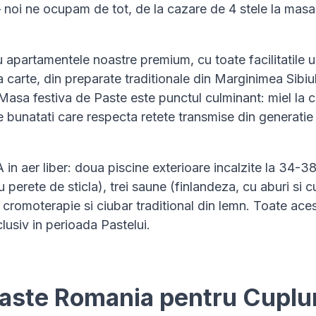
c – noi ne ocupam de tot, de la cazare de 4 stele la masa
 apartamentele noastre premium, cu toate facilitatile u
a carte, din preparate traditionale din Marginimea Sibiul
 Masa festiva de Paste este punctul culminant: miel la 
e bunatati care respecta retete transmise din generatie 
 in aer liber: doua piscine exterioare incalzite la 34-3
u perete de sticla), trei saune (finlandeza, cu aburi si c
 cromoterapie si ciubar traditional din lemn. Toate ace
lusiv in perioada Pastelui.
Paste Romania pentru Cuplur