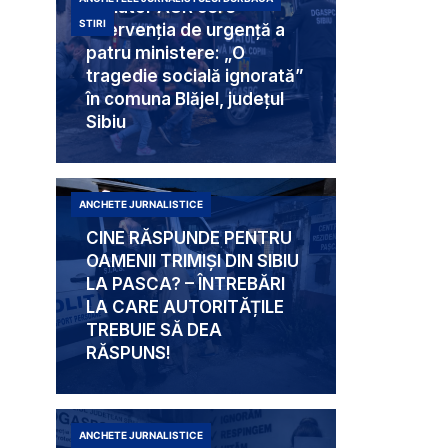
Senator AUR cere
STIRI
intervenția de urgență a
patru ministere: „O
tragedie socială ignorată”
în comuna Blăjel, județul
Sibiu
ANCHETE JURNALISTICE
CINE RĂSPUNDE PENTRU
OAMENII TRIMIȘI DIN SIBIU
LA PASCA? – ÎNTREBĂRI
LA CARE AUTORITĂȚILE
TREBUIE SĂ DEA
RĂSPUNS!
ANCHETE JURNALISTICE
Mabam Liliana