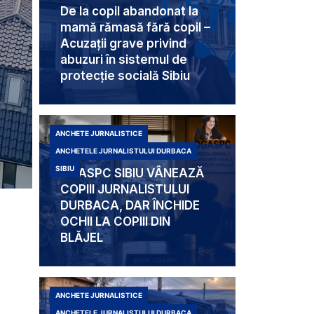
De la copil abandonat la
mamă rămasă fără copil –
Acuzații grave privind
abuzuri în sistemul de
protecție socială Sibiu
ANCHETE JURNALISTICE
ANCHETELE JURNALISTULUI DURBACA
SIBIU
DGASPC SIBIU VÂNEAZĂ
COPIII JURNALISTULUI
DURBACA, DAR ÎNCHIDE
OCHII LA COPIII DIN
BLĂJEL
ANCHETE JURNALISTICE
ANCHETELE JURNALISTULUI DURBACA