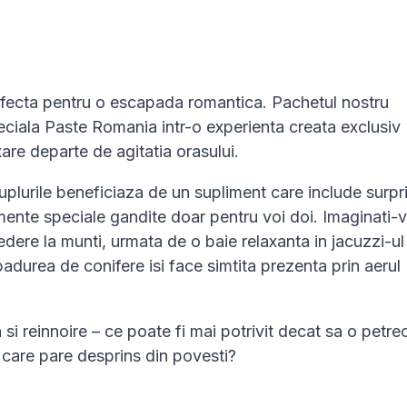
erfecta pentru o escapada romantica. Pachetul nostru
iala Paste Romania intr-o experienta creata exclusiv
xare departe de agitatia orasului.
plurile beneficiaza de un supliment care include surpr
mente speciale gandite doar pentru voi doi. Imaginati-v
edere la munti, urmata de o baie relaxanta in jacuzzi-ul
padurea de conifere isi face simtita prezenta prin aerul
si reinnoire – ce poate fi mai potrivit decat sa o petrec
u care pare desprins din povesti?