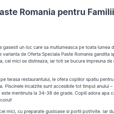
Paste Romania pentru Familii
e sa gasesti un loc care sa multumeasca pe toata lumea 
te varianta de Oferta Speciala Paste Romania gandita s
aza, cei mici se distreaza, iar toti se bucura impreuna d
 pe terasa restaurantului, le ofera copiilor spatiu pentru
. Piscinele incalzite sunt accesibile tot timpul anului –
ei este mentinuta la 34-38 de grade. Copiii adora apa c
ecorul!
ei mici, cu preparate gustoase si portii potrivite. Iar d