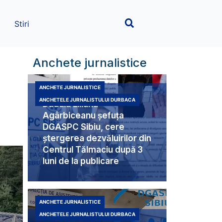
Stiri
Anchete jurnalistice
ANCHETE JURNALISTICE
ANCHETELE JURNALISTULUI DURBACA
Duduia Liliana
Agârbiceanu șefuța
DGASPC Sibiu, cere
ștergerea dezvăluirilor din
Centrul Tălmaciu după 3
luni de la publicare
ANCHETE JURNALISTICE
ANCHETELE JURNALISTULUI DURBACA