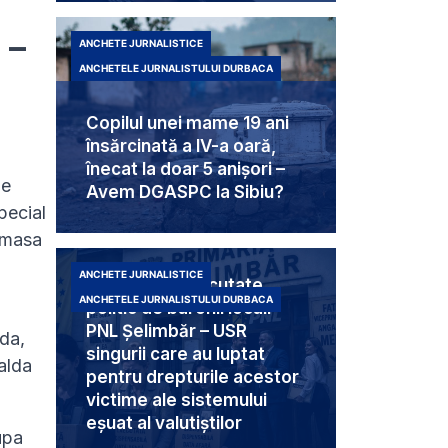
 –
ANCHETE JURNALISTICE
ANCHETELE JURNALISTULUI DURBACA
Copilul unei mame 19 ani
însărcinată a IV-a oară,
înecat la doar 5 anișori –
de
Avem DGASPC la Sibiu?
pecial
e masa
ANCHETE JURNALISTICE
Trei femei executate
ANCHETELE JURNALISTULUI DURBACA
politic de baronii locali
PNL Șelimbăr – USR
 da,
singurii care au luptat
alda
pentru drepturile acestor
victime ale sistemului
eșuat al valutiștilor
upa