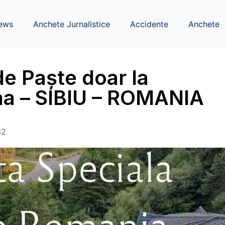
ews
Anchete Jurnalistice
Accidente
Anchete
de Paște doar la
na – SIBIU – ROMANIA
32