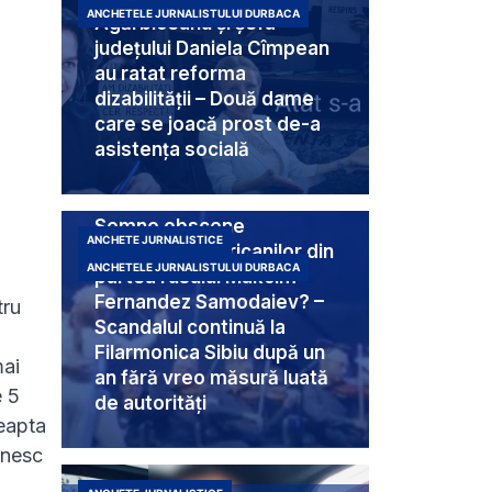
ANCHETELE JURNALISTULUI DURBACA
Agărbiceanu și șefa
județului Daniela Cîmpean
au ratat reforma
dizabilității – Două dame
care se joacă prost de-a
asistența socială
Semne obscene
ANCHETE JURNALISTICE
destinate americanilor din
ANCHETELE JURNALISTULUI DURBACA
partea rusului Makcim
Fernandez Samodaiev? –
tru
Scandalul continuă la
Filarmonica Sibiu după un
mai
an fără vreo măsură luată
e 5
de autorități
teapta
lnesc