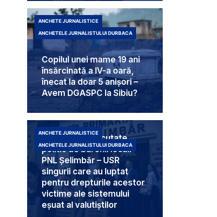
ANCHETE JURNALISTICE
ANCHETELE JURNALISTULUI DURBACA
Copilul unei mame 19 ani
însărcinată a IV-a oară,
înecat la doar 5 anișori –
Avem DGASPC la Sibiu?
ANCHETE JURNALISTICE
Trei femei executate
ANCHETELE JURNALISTULUI DURBACA
politic de baronii locali
PNL Șelimbăr – USR
singurii care au luptat
pentru drepturile acestor
victime ale sistemului
eșuat al valutiștilor