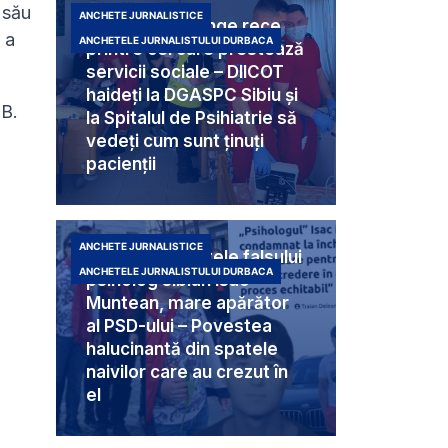
l său
ANCHETE JURNALISTICE
Criminali cu sânge rece
 a
ANCHETELE JURNALISTULUI DURBACA
printre cei care prestează
servicii sociale – DIICOT
haideți la DGASPC Sibiu și
 B.
la Spitalul de Psihiatrie să
vedeți cum sunt ținuți
pacienții
ANCHETE JURNALISTICE
Umbra din spatele falsului
ANCHETELE JURNALISTULUI DURBACA
psiholog sibian Isac
Muntean, mare apărător
al PSD-ului – Povestea
halucinantă din spatele
naivilor care au crezut în
el