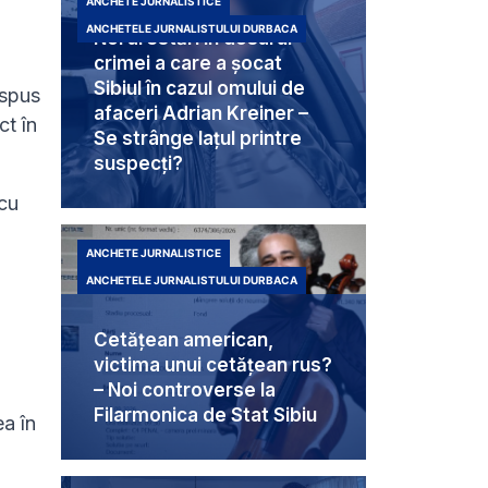
ANCHETE JURNALISTICE
ANCHETELE JURNALISTULUI DURBACA
Noi arestări în dosarul
crimei a care a șocat
Sibiul în cazul omului de
 spus
afaceri Adrian Kreiner –
ct în
Se strânge lațul printre
suspecți?
 cu
ANCHETE JURNALISTICE
ANCHETELE JURNALISTULUI DURBACA
Cetățean american,
victima unui cetățean rus?
– Noi controverse la
Filarmonica de Stat Sibiu
ea în