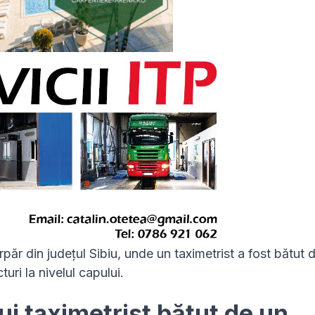
ăr din județul Sibiu, unde un taximetrist a fost bătut 
turi la nivelul capului.
ui taximetrist bătut de un