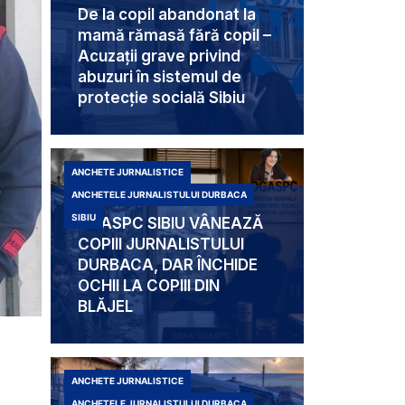
De la copil abandonat la
mamă rămasă fără copil –
Acuzații grave privind
abuzuri în sistemul de
protecție socială Sibiu
ANCHETE JURNALISTICE
ANCHETELE JURNALISTULUI DURBACA
SIBIU
DGASPC SIBIU VÂNEAZĂ
COPIII JURNALISTULUI
DURBACA, DAR ÎNCHIDE
OCHII LA COPIII DIN
BLĂJEL
ANCHETE JURNALISTICE
ANCHETELE JURNALISTULUI DURBACA