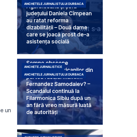
ANCHETELE JURNALISTULUI DURBACA
Agărbiceanu și șefa
județului Daniela Cîmpean
au ratat reforma
dizabilității – Două dame
care se joacă prost de-a
asistența socială
Semne obscene
ANCHETE JURNALISTICE
destinate americanilor din
ANCHETELE JURNALISTULUI DURBACA
partea rusului Makcim
Fernandez Samodaiev? –
Scandalul continuă la
Filarmonica Sibiu după un
an fără vreo măsură luată
de un
de autorități