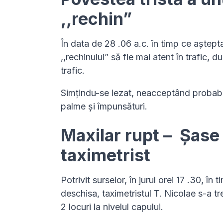
,,rechin”
În data de 28 .06 a.c. în timp ce aștepta
,,rechinului” să fie mai atent în trafic, 
trafic.
Simțindu-se lezat, neacceptând probabil 
palme și împunsături.
Maxilar rupt – Șase 
taximetrist
Potrivit surselor, în jurul orei 17 .30, în
deschisa, taximetristul T. Nicolae s-a tre
2 locuri la nivelul capului.