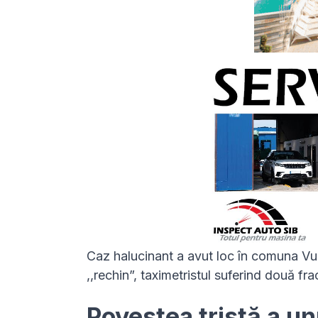
Caz halucinant a avut loc în comuna Vurp
,,rechin”, taximetristul suferind două frac
Povestea tristă a un