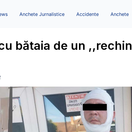
ews
Anchete Jurnalistice
Accidente
Anchete
cu bătaia de un ,,rechi
2