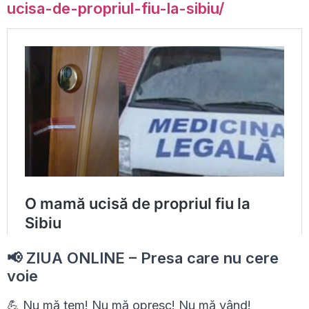
ucisa-de-propriul-fiu-la-sibiu/
📢 ZIUA ONLINE – Presa care nu cere
voie
💪 Nu mă tem! Nu mă opresc! Nu mă vând!