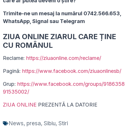
care ar putea deveni o ştire?
Trimite-ne un mesaj la numărul 0742.566.653,
WhatsApp, Signal sau Telegram
ZIUA ONLINE ZIARUL CARE ȚINE
CU ROMÂNUL
Reclame:
https://ziuaonline.com/reclame/
Pagină:
https://www.facebook.com/ziuaonlinesb/
Grup:
https://www.facebook.com/groups/9186358
91535002/
ZIUA ONLINE
PREZENTĂ LA DATORIE
News
,
presa
,
Sibiu
,
Stiri