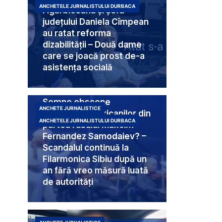
ANCHETELE JURNALISTULUI DURBACA
Agărbiceanu și șefa
județului Daniela Cîmpean
au ratat reforma
dizabilității – Două dame
care se joacă prost de-a
asistența socială
Semne obscene
ANCHETE JURNALISTICE
destinate americanilor din
ANCHETELE JURNALISTULUI DURBACA
partea rusului Makcim
Fernandez Samodaiev? –
Scandalul continuă la
Filarmonica Sibiu după un
an fără vreo măsură luată
de autorități