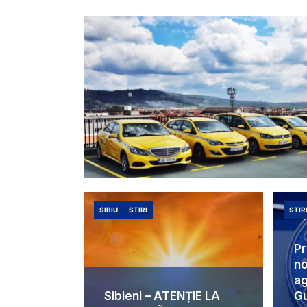
SIBIU
STIRI
STIR
Pr
no
ag
Sibieni – ATENȚIE LA
Gu