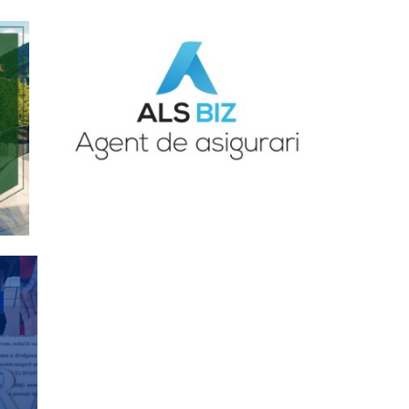
ANCHETE JURNALISTICE
ANCHETELE JURNALISTULUI DURBACA
Copilul unei mame 19 ani
însărcinată a IV-a oară,
înecat la doar 5 anișori –
Avem DGASPC la Sibiu?
ANCHETE JURNALISTICE
Trei femei executate
ANCHETELE JURNALISTULUI DURBACA
politic de baronii locali
PNL Șelimbăr – USR
singurii care au luptat
pentru drepturile acestor
victime ale sistemului
eșuat al valutiștilor