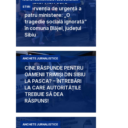
Senator AUR cere
STIRI
intervenția de urgență a
patru ministere: „O
tragedie socială ignorată”
în comuna Blăjel, județul
Sibiu
ANCHETE JURNALISTICE
CINE RĂSPUNDE PENTRU
OAMENII TRIMIȘI DIN SIBIU
LA PASCA? – ÎNTREBĂRI
LA CARE AUTORITĂȚILE
TREBUIE SĂ DEA
RĂSPUNS!
ANCHETE JURNALISTICE
Mabam Liliana