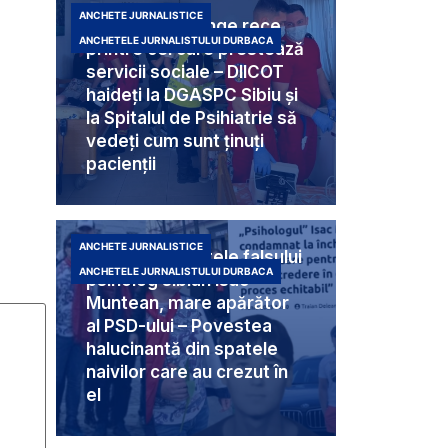
ANCHETE JURNALISTICE
Criminali cu sânge rece
ANCHETELE JURNALISTULUI DURBACA
printre cei care prestează
servicii sociale – DIICOT
haideți la DGASPC Sibiu și
la Spitalul de Psihiatrie să
vedeți cum sunt ținuți
pacienții
ANCHETE JURNALISTICE
Umbra din spatele falsului
ANCHETELE JURNALISTULUI DURBACA
psiholog sibian Isac
Muntean, mare apărător
al PSD-ului – Povestea
halucinantă din spatele
naivilor care au crezut în
el