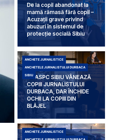
De la copil abandonat la
mamă rămasă fără copil –
Acuzații grave privind
abuzuri în sistemul de
protecție socială Sibiu
ANCHETE JURNALISTICE
ANCHETELE JURNALISTULUI DURBACA
SIBIU
DGASPC SIBIU VÂNEAZĂ
COPIII JURNALISTULUI
DURBACA, DAR ÎNCHIDE
OCHII LA COPIII DIN
BLĂJEL
ANCHETE JURNALISTICE
ANCHETELE JURNALISTULUI DURBACA