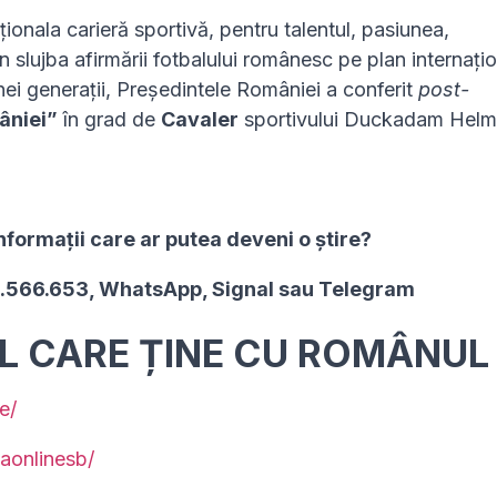
onala carieră sportivă, pentru talentul, pasiunea,
 slujba afirmării fotbalului românesc pe plan internațio
ei generații, Președintele României a conferit
post-
âniei”
în grad de
Cavaler
sportivului Duckadam Helm
nformaţii care ar putea deveni o ştire?
2.566.653, WhatsApp, Signal sau Telegram
UL CARE ȚINE CU ROMÂNUL
e/
aonlinesb/