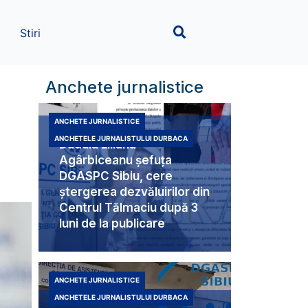
Stiri
Anchete jurnalistice
ANCHETE JURNALISTICE
ANCHETELE JURNALISTULUI DURBACA
Duduia Liliana
Agârbiceanu șefuța
DGASPC Sibiu, cere
ștergerea dezvăluirilor din
Centrul Tălmaciu după 3
luni de la publicare
ANCHETE JURNALISTICE
ANCHETELE JURNALISTULUI DURBACA