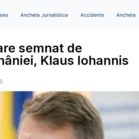
ews
Anchete Jurnalistice
Accidente
Anchete
are semnat de
âniei, Klaus Iohannis
0