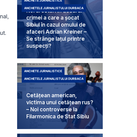
ANCHETE JURNALISTICE
ANCHETELE JURNALISTULUI DURBACA
Noi arestări în dosarul
nal,
crimei a care a șocat
Sibiul în cazul omului de
afaceri Adrian Kreiner –
ut.
Se strânge lațul printre
suspecți?
ANCHETE JURNALISTICE
ANCHETELE JURNALISTULUI DURBACA
Cetățean american,
victima unui cetățean rus?
– Noi controverse la
Filarmonica de Stat Sibiu