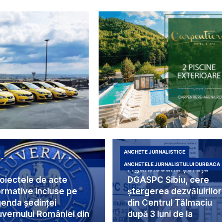
I
ANCHETE JURNALISTICE
Duduia Liliana
ANCHETELE JURNALISTULUI DURBACA
Agârbiceanu șefuța
oiectele de acte
DGASPC Sibiu, cere
rmative incluse pe
ștergerea dezvăluirilor
enda ședinței
din Centrul Tălmaciu
vernului României din
după 3 luni de la