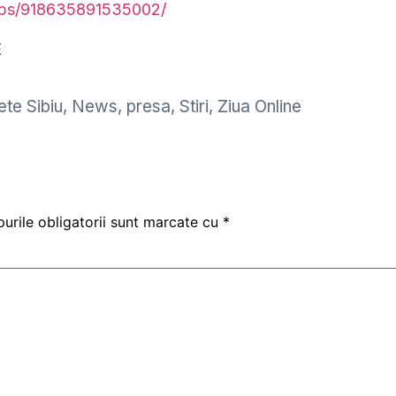
ups/918635891535002/
E
te Sibiu
,
News
,
presa
,
Stiri
,
Ziua Online
urile obligatorii sunt marcate cu
*