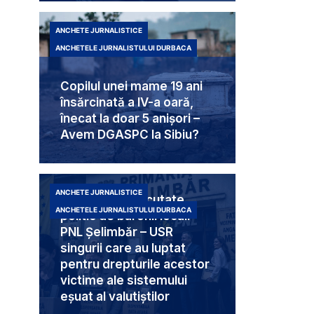
ANCHETE JURNALISTICE
ANCHETELE JURNALISTULUI DURBACA
Copilul unei mame 19 ani
însărcinată a IV-a oară,
înecat la doar 5 anișori –
Avem DGASPC la Sibiu?
ANCHETE JURNALISTICE
Trei femei executate
ANCHETELE JURNALISTULUI DURBACA
politic de baronii locali
PNL Șelimbăr – USR
singurii care au luptat
pentru drepturile acestor
victime ale sistemului
eșuat al valutiștilor