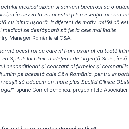
 actului medical sibian și suntem bucuroși să o pute
licăm în dezvoltarea acestui pilon esențial al comunit
ată cu inima ușoară, indiferent de motiv, astfel că est
ul medical se desfășoară să fie la cele mai înalte
ntry Manager România al C&A.
enormă acest rol pe care ni l-am asumat cu toată inim
area Spitalului Clinic Județean de Urgență Sibiu, însă
ul necondiționat și constant al firmelor și companiilo
Mulțumim pe această cale C&A România, pentru import
am reușit să aducem un mare plus Secției Clinice Obst
pragul”,
spune Cornel Benchea, președintele Asociației
nformaţii care ar putea deveni o ştire?