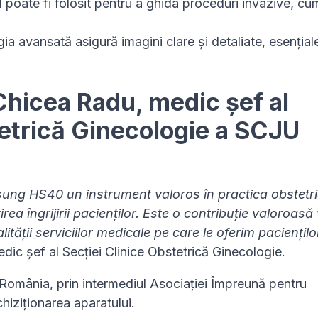
l poate fi folosit pentru a ghida proceduri invazive, cum
ia avansată asigură imagini clare și detaliate, esențial
 Chicea Radu, medic șef al
tetrică Ginecologie a SCJU
sung HS40 un instrument valoros în practica obstetri
ea îngrijirii pacienților. Este o contribuție valoroasă
tății serviciilor medicale pe care le oferim paciențilo
dic șef al Secției Clinice Obstetrică Ginecologie.
omânia, prin intermediul Asociației Împreună pentru
hiziționarea aparatului.