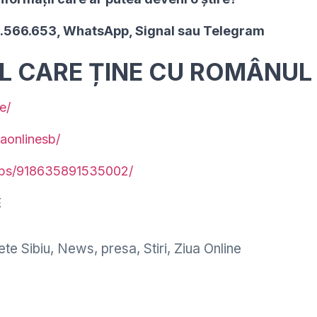
2.566.653, WhatsApp, Signal sau Telegram
UL CARE ȚINE CU ROMÂNUL
e/
aonlinesb/
ups/918635891535002/
E
te Sibiu
,
News
,
presa
,
Stiri
,
Ziua Online