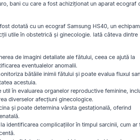
ro, bani cu care a fost achiziționat un aparat ecograf 
 a fost dotată cu un ecograf Samsung HS40, un echipa
i utile în obstetrică și ginecologie. Iată câteva dintre
nerea de imagini detaliate ale fătului, ceea ce ajută la
tificarea eventualelor anomalii.
onitoriza bătăile inimii fătului și poate evalua fluxul sa
tatea acestuia.
e util în evaluarea organelor reproductive feminine, incl
rea diverselor afecțiuni ginecologice.
cina și poate determina vârsta gestațională, oferind
renatală.
 la identificarea complicațiilor în timpul sarcinii, cum ar 
centă.