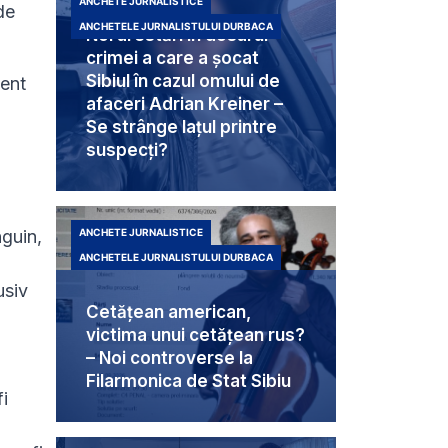
ANCHETE JURNALISTICE
de
ANCHETELE JURNALISTULUI DURBACA
Noi arestări în dosarul
crimei a care a șocat
Sibiul în cazul omului de
ment
afaceri Adrian Kreiner –
Se strânge lațul printre
suspecți?
nguin,
ANCHETE JURNALISTICE
ANCHETELE JURNALISTULUI DURBACA
usiv
Cetățean american,
victima unui cetățean rus?
– Noi controverse la
Filarmonica de Stat Sibiu
fi