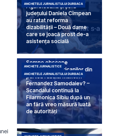
ANCHETELE JURNALISTULUI DURBACA
Agărbiceanu și șefa
județului Daniela Cîmpean
au ratat reforma
dizabilității – Două dame
care se joacă prost de-a
asistența socială
Semne obscene
ANCHETE JURNALISTICE
destinate americanilor din
ANCHETELE JURNALISTULUI DURBACA
partea rusului Makcim
Fernandez Samodaiev? –
Scandalul continuă la
Filarmonica Sibiu după un
an fără vreo măsură luată
de autorități
unei