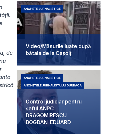
m
ANCHETE JURNALISTICE
ății.
e
Video/Măsurile luate după
a, de
bătaia de la Cașolț
 nu
r
anta
ANCHETE JURNALISTICE
etrică
ANCHETELE JURNALISTULUI DURBACA
Control judiciar pentru
șeful ANPC
DRAGOMIRESCU
BOGDAN-EDUARD