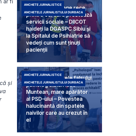
 ar fi
ANCHETE JURNALISTICE
Criminali cu sânge rece
ANCHETELE JURNALISTULUI DURBACA
printre cei care prestează
e
servicii sociale – DIICOT
haideți la DGASPC Sibiu și
la Spitalul de Psihiatrie să
vedeți cum sunt ținuți
pacienții
ANCHETE JURNALISTICE
Umbra din spatele falsului
că și
ANCHETELE JURNALISTULUI DURBACA
psiholog sibian Isac
 va
Muntean, mare apărător
al PSD-ului – Povestea
r
halucinantă din spatele
naivilor care au crezut în
el