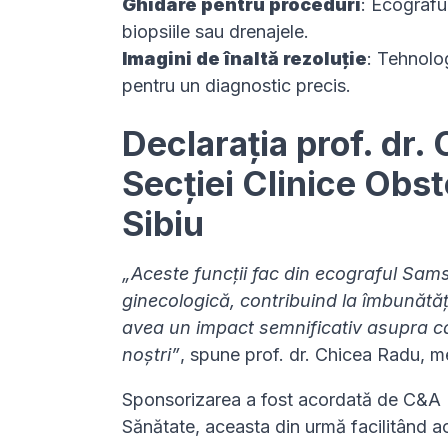
Ghidare pentru proceduri
: Ecografu
biopsiile sau drenajele.
Imagini de înaltă rezoluție
: Tehnolog
pentru un diagnostic precis.
Declarația prof. dr.
Secției Clinice Obs
Sibiu
„Aceste funcții fac din ecograful Sam
ginecologică, contribuind la îmbunătățir
avea un impact semnificativ asupra cali
noștri”
, spune prof. dr. Chicea Radu, me
Sponsorizarea a fost acordată de C&A R
Sănătate, aceasta din urmă facilitând ac