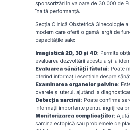
sponsorizări în valoare de 30.000 de Eu
înaltă performanță.
Secția Clinică Obstetrică Ginecologie
modern care oferă o gamă largă de funcți
capacitățile sale:
Imagistică 2D, 3D și 4D
: Permite obți
evaluarea dezvoltării acestuia și la iden
Evaluarea sănătății fătului
: Poate m
oferind informații esențiale despre sănă
Examinarea organelor pelvine
: Est
ovarele și uterul, ajutând la diagnostica
Detecția sarcinii
: Poate confirma sar
informații importante pentru îngrijirea p
Monitorizarea complicațiilor
: Ajută
sarcina ectopică sau problemele de pla