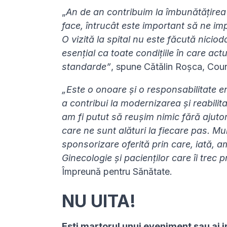
„
An de an contribuim la îmbunătățirea
face, întrucât este important să ne imp
O vizită la spital nu este făcută niciod
esențial ca toate condițiile în care act
standarde”
,
spune Cătălin Roșca, Cou
„Este o onoare și o responsabilitate 
a contribui la modernizarea și reabilit
am fi putut să reușim nimic fără ajutor
care ne sunt alături la fiecare pas. 
sponsorizare oferită prin care, iată, 
Ginecologie și pacienților care îi trec 
Împreună pentru Sănătate.
NU UITA!
Esti martorul unui eveniment sau ai i