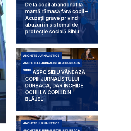
De la copil abandonat la
mamă rămasă fără copil –
Acuzații grave privind
abuzuri în sistemul de
protecție socială Sibiu
ANCHETE JURNALISTICE
ANCHETELE JURNALISTULUI DURBACA
SIBIU
DGASPC SIBIU VÂNEAZĂ
COPIII JURNALISTULUI
DURBACA, DAR ÎNCHIDE
OCHII LA COPIII DIN
BLĂJEL
ANCHETE JURNALISTICE
ANCHETELE JURNALISTULUI DURBACA