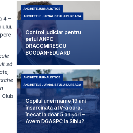
ANCHETE JURNALISTICE
ANCHETELE JURNALISTULUI DURBACA
a 4 –
iului.
Control judiciar pentru
opere
șeful ANPC
DRAGOMIRESCU
BOGDAN-EDUARD
cule
lt să
ate,
ANCHETE JURNALISTICE
orsche
ANCHETELE JURNALISTULUI DURBACA
in
l Club
Copilul unei mame 19 ani
însărcinată a IV-a oară,
înecat la doar 5 anișori –
Avem DGASPC la Sibiu?