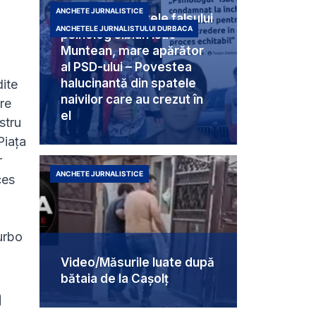
ANCHETE JURNALISTICE
Umbra din spatele falsului
ANCHETELE JURNALISTULUI DURBACA
psiholog sibian Isac
Muntean, mare apărător
al PSD-ului – Povestea
halucinantă din spatele
ite
naivilor care au crezut în
re
el
stru
Piața
r
ANCHETE JURNALISTICE
ces
urbo
Video/Măsurile luate după
bătaia de la Cașolț
a