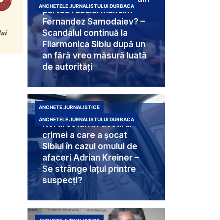
ANCHETELE JURNALISTULUI DURBACA
partea rusului Makcim
Fernandez Samodaiev? –
Scandalul continuă la
Filarmonica Sibiu după un
an fără vreo măsură luată
de autorități
ANCHETE JURNALISTICE
ANCHETELE JURNALISTULUI DURBACA
Noi arestări în dosarul
crimei a care a șocat
Sibiul în cazul omului de
afaceri Adrian Kreiner –
Se strânge lațul printre
suspecți?