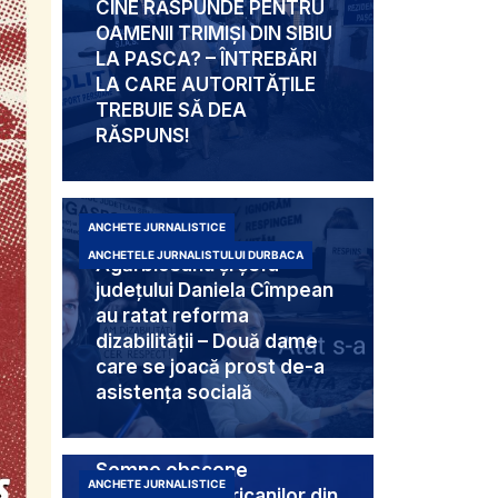
CINE RĂSPUNDE PENTRU
OAMENII TRIMIȘI DIN SIBIU
LA PASCA? – ÎNTREBĂRI
LA CARE AUTORITĂȚILE
TREBUIE SĂ DEA
RĂSPUNS!
ANCHETE JURNALISTICE
Mabam Liliana
ANCHETELE JURNALISTULUI DURBACA
Agărbiceanu și șefa
județului Daniela Cîmpean
au ratat reforma
dizabilității – Două dame
care se joacă prost de-a
asistența socială
Semne obscene
ANCHETE JURNALISTICE
destinate americanilor din