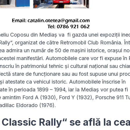
liu Coposu din Mediaș va fi gazda unei expoziții ined
Rally“, organizat de către Retromobil Club România. Înt
tea admira un număr de 50 de mașini istorice, orașul no
acestei manifestări. Automobilele care vor fi expuse în 
criu în patrimoniul tehnic și cultural național sau chia
fectă stare de funcționare sau au fost supuse unui pro
și atestate ca vehicul istoric. Automobilele înscrise în
te în perioada 1899 – 1994, iar la Mediaș vor putea fi
e amintim Ford A (1930), Ford Y (1932), Porsche 911 T
dillac Eldorado (1976).
Classic Rally“ se află la ce