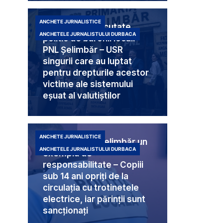
ANCHETE JURNALISTICE
Trei femei executate
ANCHETELE JURNALISTULUI DURBACA
politic de baronii locali
PNL Șelimbăr – USR
singurii care au luptat
pentru drepturile acestor
victime ale sistemului
eșuat al valutiștilor
ANCHETE JURNALISTICE
Poliția Locală Șelimbăr un
ANCHETELE JURNALISTULUI DURBACA
exemplu de
responsabilitate – Copiii
sub 14 ani opriți de la
circulația cu trotinetele
electrice, iar părinții sunt
sancționați