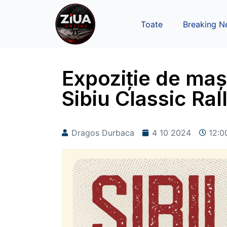
Toate
Breaking N
Expoziție de mași
Sibiu Classic Ral
Dragos Durbaca
4 10 2024
12:0