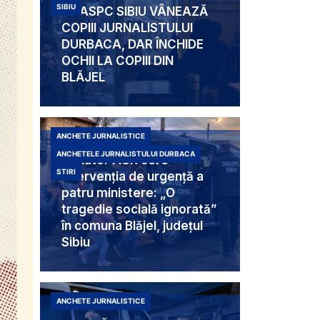
SIBIU
DGASPC SIBIU VÂNEAZĂ
COPIII JURNALISTULUI
DURBACA, DAR ÎNCHIDE
OCHII LA COPIII DIN
BLĂJEL
ANCHETE JURNALISTICE
ANCHETELE JURNALISTULUI DURBACA
Senator AUR cere
STIRI
intervenția de urgență a
patru ministere: „O
tragedie socială ignorată”
în comuna Blăjel, județul
Sibiu
ANCHETE JURNALISTICE