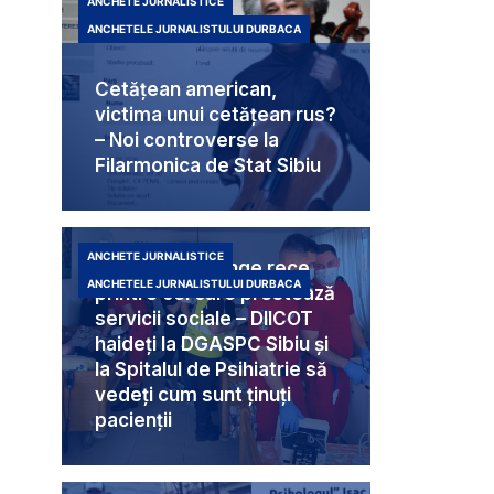
ANCHETE JURNALISTICE
ANCHETELE JURNALISTULUI DURBACA
Cetățean american,
victima unui cetățean rus?
– Noi controverse la
Filarmonica de Stat Sibiu
ANCHETE JURNALISTICE
Criminali cu sânge rece
ANCHETELE JURNALISTULUI DURBACA
printre cei care prestează
servicii sociale – DIICOT
haideți la DGASPC Sibiu și
la Spitalul de Psihiatrie să
vedeți cum sunt ținuți
pacienții