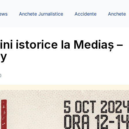
ews
Anchete Jurnalistice
Accidente
Anchete
ni istorice la Mediaș –
ly
0