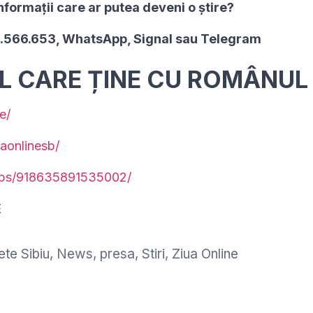
nformaţii care ar putea deveni o ştire?
2.566.653, WhatsApp, Signal sau Telegram
UL CARE ȚINE CU ROMÂNUL
e/
aonlinesb/
ups/918635891535002/
E
te Sibiu
,
News
,
presa
,
Stiri
,
Ziua Online