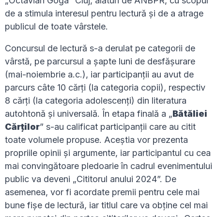
„Octavian Goga” Cluj, alături de ANBPR, cu scopul
de a stimula interesul pentru lectură și de a atrage
publicul de toate vârstele.
Concursul de lectură s-a derulat pe categorii de
vârstă, pe parcursul a șapte luni de desfășurare
(mai-noiembrie a.c.), iar participanții au avut de
parcurs câte 10 cărți (la categoria copii), respectiv
8 cărți (la categoria adolescenți) din literatura
autohtonă şi universală. În etapa finală a „
Bătăliei
Cărților
” s-au calificat participanții care au citit
toate volumele propuse. Aceștia vor prezenta
propriile opinii și argumente, iar participantul cu cea
mai convingătoare pledoarie în cadrul evenimentului
public va deveni „Cititorul anului 2024”. De
asemenea, vor fi acordate premii pentru cele mai
bune fișe de lectură, iar titlul care va obține cel mai