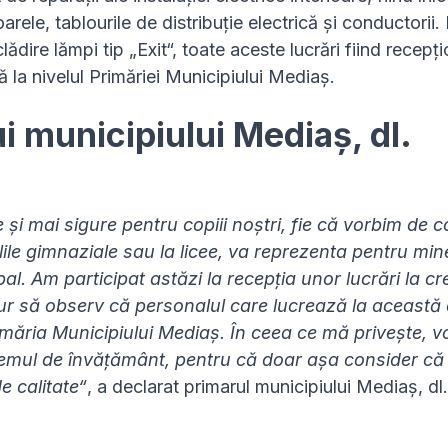
oarele, tablourile de distribuție electrică și conductorii.
dire lămpi tip „Exit“, toate aceste lucrări fiind recepț
 la nivelul Primăriei Municipiului Mediaș.
i municipiului Mediaș, dl.
și mai sigure pentru copiii noștri, fie că vorbim de co
lile gimnaziale sau la licee, va reprezenta pentru mine
l. Am participat astăzi la recepția unor lucrări la c
ur să observ că personalul care lucrează la această
imăria Municipiului Mediaș. În ceea ce mă privește, v
istemul de învățământ, pentru că doar așa consider că 
 calitate“
, a declarat primarul municipiului Mediaș, dl.