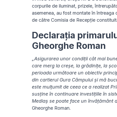
corpurile de iluminat, prizele, întrerupăt
asemenea, au fost montate în întreaga clă
de către Comisia de Recepție constituită
Declarația primarulu
Gheorghe Roman
„Asigurarea unor condiții cât mai bune 
care merg la creșe, la grădinițe, la șco
perioada următoare un obiectiv principa
din cartierul Gura Câmpului și mă buc
este mulțumit de ceea ce a realizat Pr
susține în continuare investițiile în s
Mediaș se poate face un învățământ de
Gheorghe Roman.