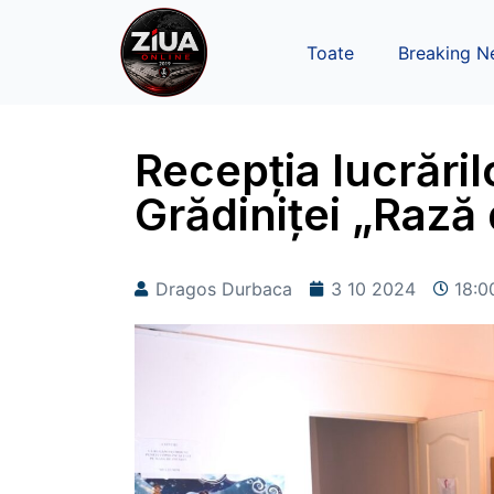
Toate
Breaking N
Recepția lucrărilo
Grădiniței „Rază
Dragos Durbaca
3 10 2024
18:0