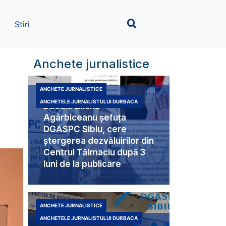
Stiri
Anchete jurnalistice
ANCHETE JURNALISTICE
ANCHETELE JURNALISTULUI DURBACA
Duduia Liliana
Agârbiceanu șefuța
DGASPC Sibiu, cere
ștergerea dezvăluirilor din
Centrul Tălmaciu după 3
luni de la publicare
ANCHETE JURNALISTICE
ANCHETELE JURNALISTULUI DURBACA