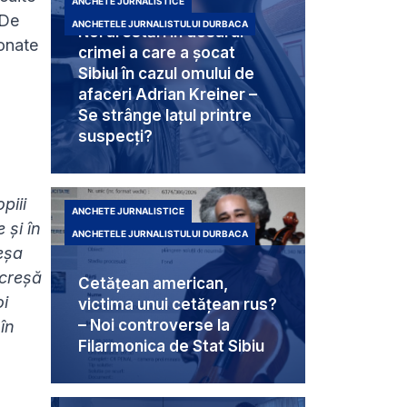
ANCHETE JURNALISTICE
 De
ANCHETELE JURNALISTULUI DURBACA
Noi arestări în dosarul
ionate
crimei a care a șocat
Sibiul în cazul omului de
afaceri Adrian Kreiner –
Se strânge lațul printre
suspecți?
piii
ANCHETE JURNALISTICE
 și în
ANCHETELE JURNALISTULUI DURBACA
reșa
 creșă
Cetățean american,
oi
victima unui cetățean rus?
– Noi controverse la
în
Filarmonica de Stat Sibiu