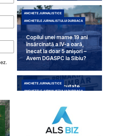
ANCHETE JURNALISTICE
ANCHETELE JURNALISTULUI DURBACA
Copilul unei mame 19 ani
însărcinată a IV-a oară,
înecat la doar 5 anișori –
Avem DGASPC la Sibiu?
tez.
ANCHETE JURNALISTICE
Trei femei executate
ANCHETELE JURNALISTULUI DURBACA
politic de baronii locali
PNL Șelimbăr – USR
singurii care au luptat
pentru drepturile acestor
victime ale sistemului
eșuat al valutiștilor