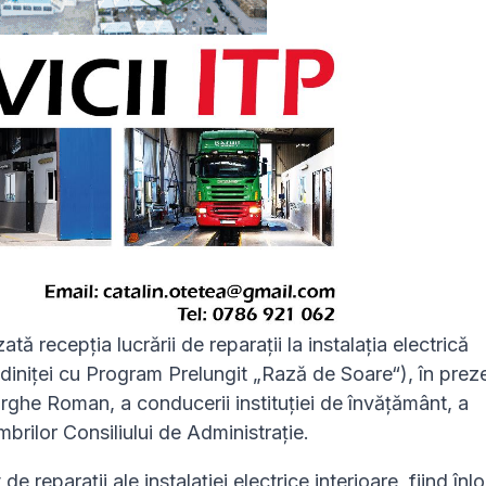
tă recepția lucrării de reparații la instalația electrică
ădiniței cu Program Prelungit „Rază de Soare“), în prez
orghe Roman, a conducerii instituției de învățământ, a
brilor Consiliului de Administrație.
e reparații ale instalației electrice interioare, fiind înl