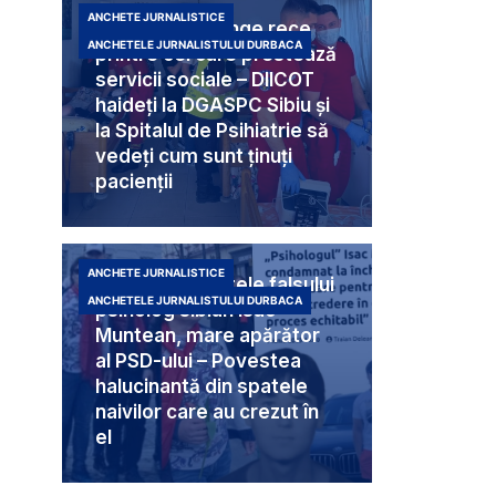
ANCHETE JURNALISTICE
Criminali cu sânge rece
ANCHETELE JURNALISTULUI DURBACA
printre cei care prestează
servicii sociale – DIICOT
haideți la DGASPC Sibiu și
la Spitalul de Psihiatrie să
vedeți cum sunt ținuți
pacienții
ANCHETE JURNALISTICE
Umbra din spatele falsului
ANCHETELE JURNALISTULUI DURBACA
psiholog sibian Isac
Muntean, mare apărător
al PSD-ului – Povestea
halucinantă din spatele
naivilor care au crezut în
el