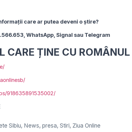
nformaţii care ar putea deveni o ştire?
2.566.653, WhatsApp, Signal sau Telegram
UL CARE ȚINE CU ROMÂNUL
e/
aonlinesb/
ups/918635891535002/
E
te Sibiu
,
News
,
presa
,
Stiri
,
Ziua Online