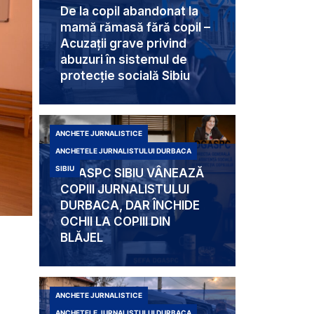
De la copil abandonat la
mamă rămasă fără copil –
Acuzații grave privind
abuzuri în sistemul de
protecție socială Sibiu
ANCHETE JURNALISTICE
ANCHETELE JURNALISTULUI DURBACA
SIBIU
DGASPC SIBIU VÂNEAZĂ
COPIII JURNALISTULUI
DURBACA, DAR ÎNCHIDE
OCHII LA COPIII DIN
BLĂJEL
ANCHETE JURNALISTICE
ANCHETELE JURNALISTULUI DURBACA