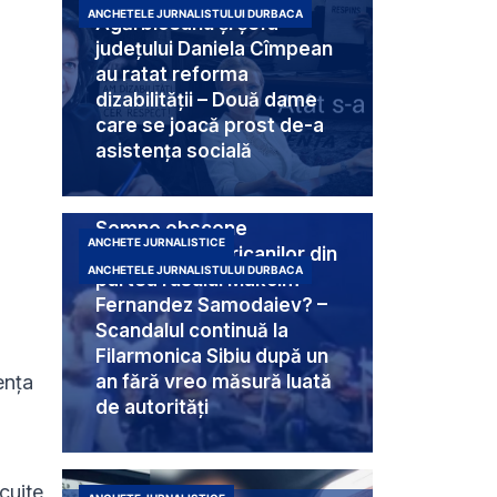
ANCHETELE JURNALISTULUI DURBACA
Agărbiceanu și șefa
județului Daniela Cîmpean
au ratat reforma
dizabilității – Două dame
care se joacă prost de-a
asistența socială
Semne obscene
ANCHETE JURNALISTICE
destinate americanilor din
ANCHETELE JURNALISTULUI DURBACA
partea rusului Makcim
Fernandez Samodaiev? –
Scandalul continuă la
Filarmonica Sibiu după un
ența
an fără vreo măsură luată
de autorități
ocuite