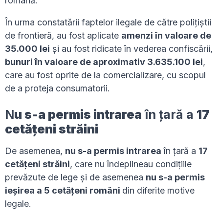
română.
În urma constatării faptelor ilegale de către polițiștii
de frontieră, au fost aplicate
amenzi în valoare de
35.000 lei
și au fost ridicate în vederea confiscării,
bunuri în valoare de aproximativ
3.635.100 lei
,
care au fost oprite de la comercializare, cu scopul
de a proteja consumatorii.
N
u s-a permis intrarea
în ţară a
17
cetăţeni străini
De asemenea,
nu s-a permis intrarea
în ţară a
17
cetăţeni străini
, care nu îndeplineau condiţiile
prevăzute de lege şi de asemenea
nu s-a permis
ieşirea a 5 cetăţeni români
din diferite motive
legale.