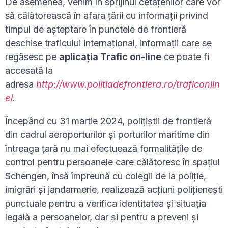
De asemenea, venim în sprijinul cetățenilor care vor
să călătorească în afara țării cu informații privind
timpul de așteptare în punctele de frontieră
deschise traficului internaţional, informații care se
regăsesc pe
aplicaţia Trafic on-line
ce poate fi
accesată la
adresa
http://www.politiadefrontiera.ro/traficonlin
e
/
.
Începând cu 31 martie 2024, polițiștii de frontieră
din cadrul aeroporturilor și porturilor maritime din
întreaga țară nu mai efectuează formalitățile de
control pentru persoanele care călătoresc în spațiul
Schengen, însă împreună cu colegii de la poliție,
imigrări și jandarmerie, realizează acțiuni polițienești
punctuale pentru a verifica identitatea și situația
legală a persoanelor, dar și pentru a preveni și