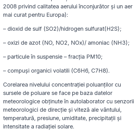
2008 privind calitatea aerului înconjurător și un aer
mai curat pentru Europa):
– dioxid de sulf (SO2)/hidrogen sulfurat(H2S);
– oxizi de azot (NO, NO2, NOx)/ amoniac (NH3);
– particule în suspensie – fracția PM10;
– compuși organici volatili (C6H6, C7H8).
Corelarea nivelului concentraţiei poluanţilor cu
sursele de poluare se face pe baza datelor
meteorologice obţinute în autolaborator cu senzorii
meteorologici de direcţie şi viteză ale vântului,
temperatură, presiune, umiditate, precipitaţii şi
intensitate a radiaţiei solare.