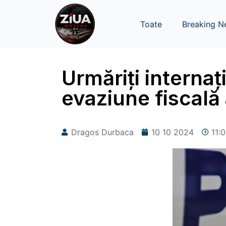
Toate
Breaking N
Urmăriți internaț
evaziune fiscală 
Dragos Durbaca
10 10 2024
11: