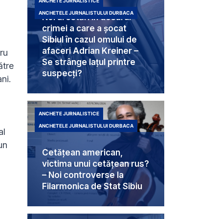
ANCHETE JURNALISTICE
ANCHETELE JURNALISTULUI DURBACA
Noi arestări în dosarul
crimei a care a șocat
Sibiul în cazul omului de
afaceri Adrian Kreiner –
ru
Se strânge lațul printre
ătre
suspecți?
ni.
ANCHETE JURNALISTICE
ANCHETELE JURNALISTULUI DURBACA
al
un
Cetățean american,
victima unui cetățean rus?
– Noi controverse la
Filarmonica de Stat Sibiu