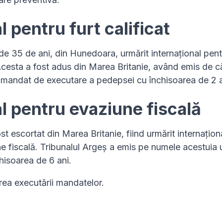
l pentru furt calificat
de 35 de ani, din Hunedoara, urmărit internațional pent
. Acesta a fost adus din Marea Britanie, având emis de c
 mandat de executare a pedepsei cu închisoarea de 2 a
l pentru evaziune fiscală
t escortat din Marea Britanie, fiind urmărit internațion
ne fiscală. Tribunalul Argeș a emis pe numele acestuia 
isoarea de 6 ani.
erea executării mandatelor.