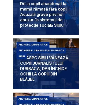
De la copil abandonat la
mamă rămasă fără copil –
Acuzații grave privind
abuzuri în sistemul de
protecție socială Sibiu
ANCHETE JURNALISTICE
ANCHETELE JURNALISTULUI DURBACA
SIBIU
DGASPC SIBIU VÂNEAZĂ
COPIII JURNALISTULUI
DURBACA, DAR ÎNCHIDE
OCHII LA COPIII DIN
BLĂJEL
ANCHETE JURNALISTICE
ANCHETELE JURNALISTULUI DURBACA