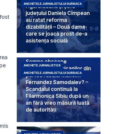
ANCHETELE JURNALISTULUI DURBACA
Agărbiceanu și șefa
județului Daniela Cîmpean
fost
au ratat reforma
dizabilității – Două dame
care se joacă prost de-a
asistența socială
irea
Semne obscene
 pe
ANCHETE JURNALISTICE
destinate americanilor din
ANCHETELE JURNALISTULUI DURBACA
partea rusului Makcim
Fernandez Samodaiev? –
Scandalul continuă la
Filarmonica Sibiu după un
an fără vreo măsură luată
de autorități
emis