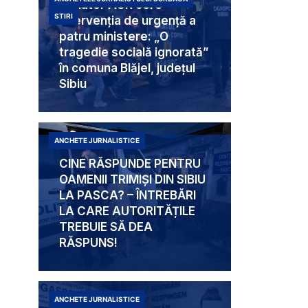
Senator AUR cere
STIRI
intervenția de urgență a
patru ministere: „O
tragedie socială ignorată”
în comuna Blăjel, județul
Sibiu
ANCHETE JURNALISTICE
CINE RĂSPUNDE PENTRU
OAMENII TRIMIȘI DIN SIBIU
LA PASCA? – ÎNTREBĂRI
LA CARE AUTORITĂȚILE
TREBUIE SĂ DEA
RĂSPUNS!
ANCHETE JURNALISTICE
Mabam Liliana