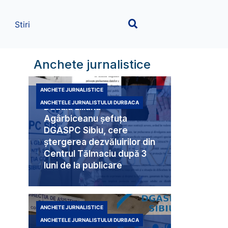
Stiri
Anchete jurnalistice
ANCHETE JURNALISTICE
ANCHETELE JURNALISTULUI DURBACA
Duduia Liliana
Agârbiceanu șefuța
DGASPC Sibiu, cere
ștergerea dezvăluirilor din
Centrul Tălmaciu după 3
luni de la publicare
ANCHETE JURNALISTICE
ANCHETELE JURNALISTULUI DURBACA