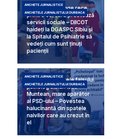
ANCHETE JURNALISTICE
Criminali cu sânge rece
ANCHETELE JURNALISTULUI DURBACA
printre cei care prestează
servicii sociale – DIICOT
haideți la DGASPC Sibiu și
la Spitalul de Psihiatrie să
vedeți cum sunt ținuți
pacienții
ANCHETE JURNALISTICE
Umbra din spatele falsului
ANCHETELE JURNALISTULUI DURBACA
psiholog sibian Isac
Muntean, mare apărător
al PSD-ului – Povestea
halucinantă din spatele
naivilor care au crezut în
el