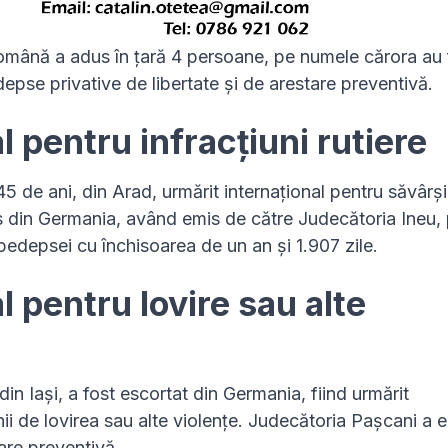
omână a adus în țară 4 persoane, pe numele cărora au 
se privative de libertate și de arestare preventivă.
l pentru infracțiuni rutiere
45 de ani, din Arad, urmărit internațional pentru săvârș
dus din Germania, având emis de către Judecătoria Ineu,
edepsei cu închisoarea de un an și 1.907 zile.
l pentru lovire sau alte
n Iași, a fost escortat din Germania, fiind urmărit
nii de lovirea sau alte violențe. Judecătoria Pașcani a 
re preventivă.