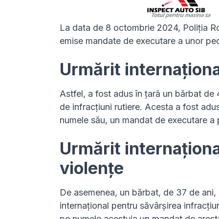
La data de 8 octombrie 2024, Poliția R
emise mandate de executare a unor pedep
Urmărit internaționa
Astfel, a fost adus în țară un bărbat de 
de infracțiuni rutiere. Acesta a fost a
numele său, un mandat de executare a p
Urmărit internaționa
violențe
De asemenea, un bărbat, de 37 de ani, di
internațional pentru săvârșirea infracțiu
pe numele acestuia un mandat de aresta