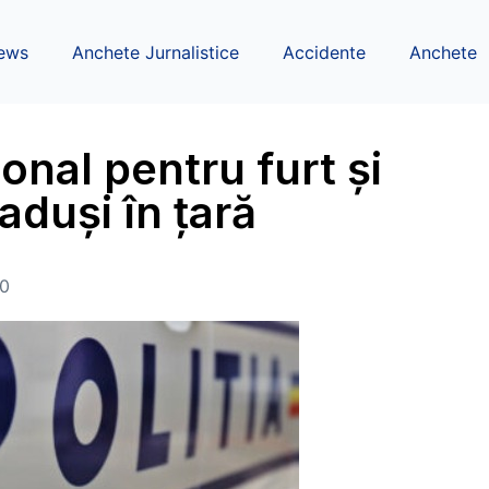
ews
Anchete Jurnalistice
Accidente
Anchete
ional pentru furt și
aduși în țară
00