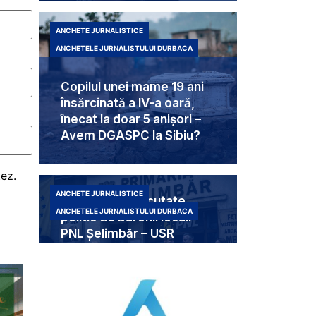
ANCHETE JURNALISTICE
ANCHETELE JURNALISTULUI DURBACA
Copilul unei mame 19 ani
însărcinată a IV-a oară,
înecat la doar 5 anișori –
Avem DGASPC la Sibiu?
tez.
ANCHETE JURNALISTICE
Trei femei executate
ANCHETELE JURNALISTULUI DURBACA
politic de baronii locali
PNL Șelimbăr – USR
singurii care au luptat
pentru drepturile acestor
victime ale sistemului
eșuat al valutiștilor