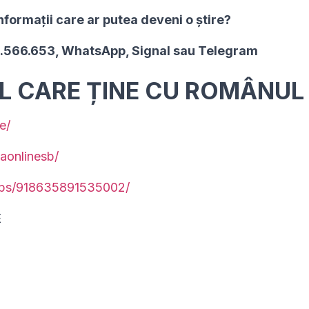
nformaţii care ar putea deveni o ştire?
2.566.653, WhatsApp, Signal sau Telegram
UL CARE ȚINE CU ROMÂNUL
e/
aonlinesb/
ups/918635891535002/
E