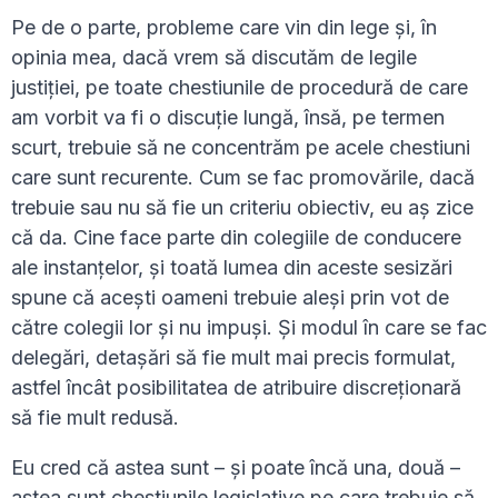
Pe de o parte, probleme care vin din lege și, în
opinia mea, dacă vrem să discutăm de legile
justiției, pe toate chestiunile de procedură de care
am vorbit va fi o discuție lungă, însă, pe termen
scurt, trebuie să ne concentrăm pe acele chestiuni
care sunt recurente. Cum se fac promovările, dacă
trebuie sau nu să fie un criteriu obiectiv, eu aș zice
că da. Cine face parte din colegiile de conducere
ale instanțelor, și toată lumea din aceste sesizări
spune că acești oameni trebuie aleși prin vot de
către colegii lor și nu impuși. Și modul în care se fac
delegări, detașări să fie mult mai precis formulat,
astfel încât posibilitatea de atribuire discreționară
să fie mult redusă.
Eu cred că astea sunt – și poate încă una, două –
astea sunt chestiunile legislative pe care trebuie să