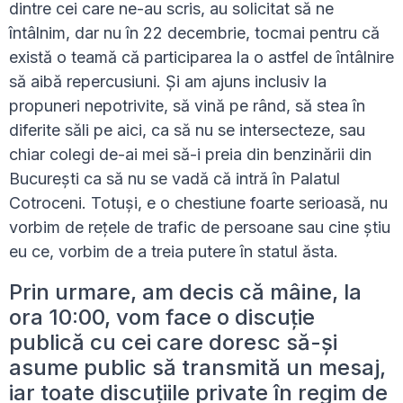
dintre cei care ne-au scris, au solicitat să ne
întâlnim, dar nu în 22 decembrie, tocmai pentru că
există o teamă că participarea la o astfel de întâlnire
să aibă repercusiuni. Și am ajuns inclusiv la
propuneri nepotrivite, să vină pe rând, să stea în
diferite săli pe aici, ca să nu se intersecteze, sau
chiar colegi de-ai mei să-i preia din benzinării din
București ca să nu se vadă că intră în Palatul
Cotroceni. Totuși, e o chestiune foarte serioasă, nu
vorbim de rețele de trafic de persoane sau cine știu
eu ce, vorbim de a treia putere în statul ăsta.
Prin urmare, am decis că mâine, la
ora 10:00, vom face o discuție
publică cu cei care doresc să-și
asume public să transmită un mesaj,
iar toate discuțiile private în regim de