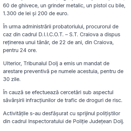
60 de ghivece, un grinder metalic, un pistol cu bile,
1.300 de lei şi 200 de euro.
În urma administrării probatoriului, procurorul de
caz din cadrul D.I.I.C.O.T. – S.T. Craiova a dispus
reţinerea unui tânăr, de 22 de ani, din Craiova,
pentru 24 ore.
Ulterior, Tribunalul Dolj a emis un mandat de
arestare preventivă pe numele acestuia, pentru de
30 zile.
În cauză se efectuează cercetări sub aspectul
săvârşirii infracţiunilor de trafic de droguri de risc.
Activităţile s-au desfăşurat cu sprijinul poliţiştilor
din cadrul Inspectoratului de Poliție Județean Dolj.