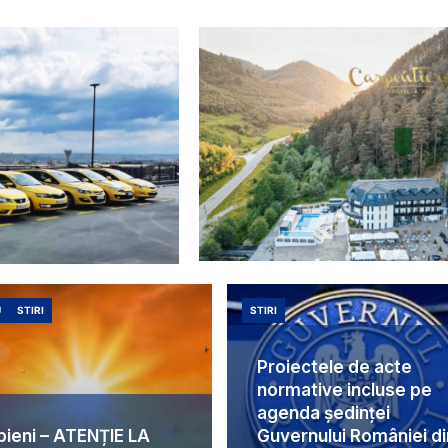
U
STIRI
STIRI
Proiectele de acte
normative incluse pe
agenda ședinței
bieni – ATENȚIE LA
Guvernului României di