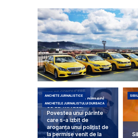
ANCHETE JURNALISTICE
SIBI
„La Sibiu nu are nimeni
ANCHETELE JURNALISTULUI DURBACA
ce să-mi facă!” –
Povestea unui părinte
care s-a izbit de
aroganța unui polițist de
la permise venit de la
Si