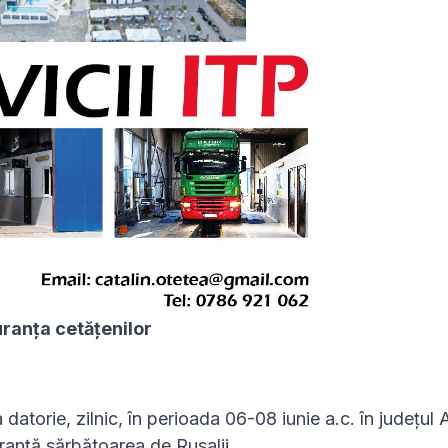
uranța cetățenilor
datorie, zilnic, în perioada 06-08 iunie a.c. în județul 
uranță sărbătoarea de Rusalii.