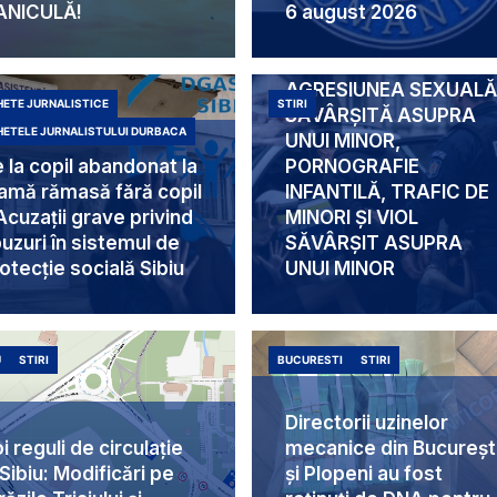
ANICULĂ!
6 august 2026
CERCETAT PENTRU
AGRESIUNEA SEXUAL
ETE JURNALISTICE
STIRI
SĂVÂRȘITĂ ASUPRA
ETELE JURNALISTULUI DURBACA
UNUI MINOR,
 la copil abandonat la
PORNOGRAFIE
mă rămasă fără copil
INFANTILĂ, TRAFIC DE
Acuzații grave privind
MINORI ȘI VIOL
uzuri în sistemul de
SĂVÂRȘIT ASUPRA
otecție socială Sibiu
UNUI MINOR
U
STIRI
BUCURESTI
STIRI
Directorii uzinelor
i reguli de circulație
mecanice din Bucureșt
 Sibiu: Modificări pe
și Plopeni au fost