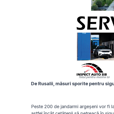
De Rusalii, măsuri sporite pentru sig
Peste 200 de jandarmi argeșeni vor fi la 
astfel încât cetățenii să petreacă în sig