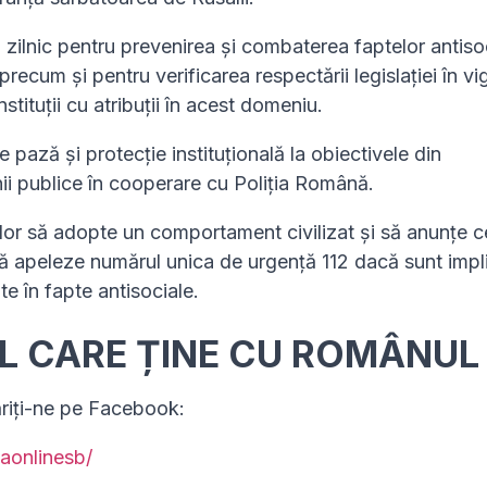
 zilnic pentru prevenirea și combaterea faptelor antiso
recum și pentru verificarea respectării legislației în v
nstituții cu atribuții în acest domeniu.
e pază şi protecţie instituţională la obiectivele din
ii publice în cooperare cu Poliția Română.
or să adopte un comportament civilizat şi să anunţe c
ă apeleze numărul unica de urgență 112 dacă sunt impli
e în fapte antisociale.
UL CARE ȚINE CU ROMÂNUL
ăriți-ne pe Facebook:
aonlinesb/