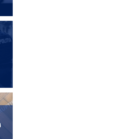
ANCHETE JURNALISTICE
ANCHETELE JURNALISTULUI DURBACA
Ă
Control judiciar pentru
șeful ANPC
DRAGOMIRESCU
BOGDAN-EDUARD
ANCHETE JURNALISTICE
ANCHETELE JURNALISTULUI DURBACA
Copilul unei mame 19 ani
însărcinată a IV-a oară,
înecat la doar 5 anișori –
i
Avem DGASPC la Sibiu?