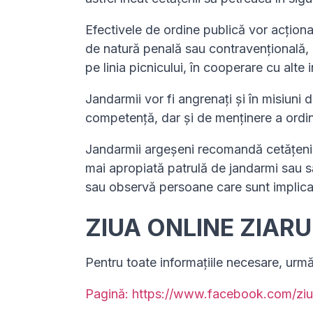
Efectivele de ordine publică vor acționa
de natură penală sau contravențională, p
pe linia picnicului, în cooperare cu alte i
Jandarmii vor fi angrenaţi şi în misiuni d
competență, dar și de menținere a ordin
Jandarmii argeșeni recomandă cetăţenil
mai apropiată patrulă de jandarmi sau s
sau observă persoane care sunt implicat
ZIUA ONLINE ZIAR
Pentru toate informațiile necesare, urm
Pagină: https://www.facebook.com/ziu