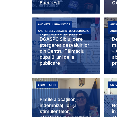
București
C
ANCHETE JURNALISTICE
ANCH
Duduia Liliana
ANCHETELE JURNALISTULUI DURBACA
ANCH
Agârbiceanu șefuța
DGASPC Sibiu, cere
De
ștergerea dezvăluirilor
ma
din Centrul Tălmaciu
– 
după 3 luni de la
ab
publicare
pr
SIBIU
STIRI
SIBI
Plățile alocațiilor,
indemnizațiilor și
No
stimulentelor,
în