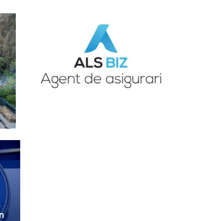
ANCHETE JURNALISTICE
Umbra din spatele falsului
ANCHETELE JURNALISTULUI DURBACA
psiholog sibian Isac
Muntean, mare apărător
al PSD-ului – Povestea
halucinantă din spatele
naivilor care au crezut în
el
ANCHETE JURNALISTICE
Video/Măsurile luate după
bătaia de la Cașolț
n