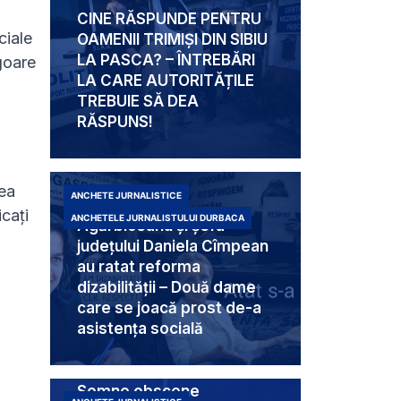
CINE RĂSPUNDE PENTRU
ciale
OAMENII TRIMIȘI DIN SIBIU
LA PASCA? – ÎNTREBĂRI
igoare
LA CARE AUTORITĂȚILE
TREBUIE SĂ DEA
RĂSPUNS!
ea
ANCHETE JURNALISTICE
Mabam Liliana
cați
ANCHETELE JURNALISTULUI DURBACA
Agărbiceanu și șefa
județului Daniela Cîmpean
au ratat reforma
dizabilității – Două dame
care se joacă prost de-a
asistența socială
Semne obscene