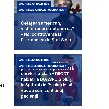
ANCHETE JURNALISTICE
ANCHETELE JURNALISTULUI DURBACA
Cetățean american,
victima unui cetățean rus?
– Noi controverse la
Filarmonica de Stat Sibiu
ANCHETE JURNALISTICE
Criminali cu sânge rece
ANCHETELE JURNALISTULUI DURBACA
printre cei care prestează
servicii sociale – DIICOT
haideți la DGASPC Sibiu și
la Spitalul de Psihiatrie să
tez.
vedeți cum sunt ținuți
pacienții