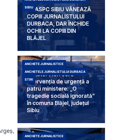
SIBIU
DGASPC SIBIU VÂNEAZĂ
COPIII JURNALISTULUI
DURBACA, DAR ÎNCHIDE
OCHII LA COPIII DIN
BLĂJEL
ANCHETE JURNALISTICE
ANCHETELE JURNALISTULUI DURBACA
Senator AUR cere
STIRI
intervenția de urgență a
patru ministere: „O
tragedie socială ignorată”
în comuna Blăjel, județul
Sibiu
Argeș,
ANCHETE JURNALISTICE