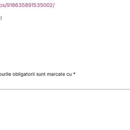
ups/918635891535002/
!
urile obligatorii sunt marcate cu
*