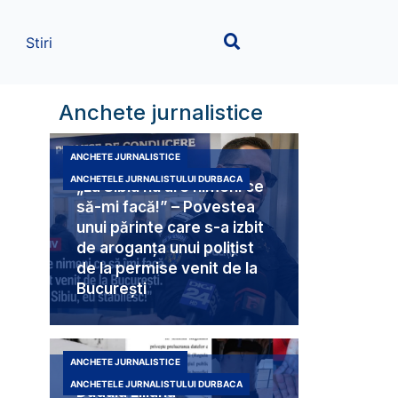
Stiri
Anchete jurnalistice
ANCHETE JURNALISTICE
ANCHETELE JURNALISTULUI DURBACA
„La Sibiu nu are nimeni ce
să-mi facă!” – Povestea
unui părinte care s-a izbit
de aroganța unui polițist
de la permise venit de la
București
ANCHETE JURNALISTICE
ANCHETELE JURNALISTULUI DURBACA
Duduia Liliana