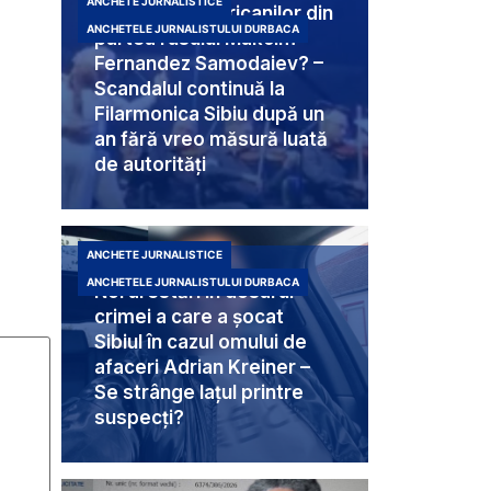
ANCHETE JURNALISTICE
destinate americanilor din
ANCHETELE JURNALISTULUI DURBACA
partea rusului Makcim
Fernandez Samodaiev? –
Scandalul continuă la
Filarmonica Sibiu după un
an fără vreo măsură luată
de autorități
ANCHETE JURNALISTICE
ANCHETELE JURNALISTULUI DURBACA
Noi arestări în dosarul
crimei a care a șocat
Sibiul în cazul omului de
afaceri Adrian Kreiner –
Se strânge lațul printre
suspecți?