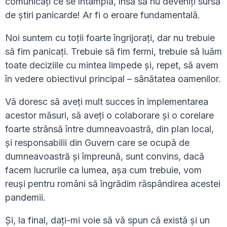
comunicați ce se întâmplă, însă să nu deveniți sursă
de știri panicarde! Ar fi o eroare fundamentală.
Noi suntem cu toții foarte îngrijorați, dar nu trebuie
să fim panicați. Trebuie să fim fermi, trebuie să luăm
toate deciziile cu mintea limpede și, repet, să avem
în vedere obiectivul principal – sănătatea oamenilor.
Vă doresc să aveți mult succes în implementarea
acestor măsuri, să aveți o colaborare și o corelare
foarte strânsă între dumneavoastră, din plan local,
și responsabilii din Guvern care se ocupă de
dumneavoastră și împreună, sunt convins, dacă
facem lucrurile ca lumea, așa cum trebuie, vom
reuși pentru români să îngrădim răspândirea acestei
pandemii.
Și, la final, dați-mi voie să vă spun că există și un