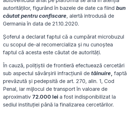
autovehiculul aflat pe platformă se afla în atenția
autorităților, figurând în bazele de date ca fiind
bun
căutat pentru confiscare
, alertă introdusă de
Germania în data de 21.10.2020.
Şoferul a declarat faptul că a cumpărat microbuzul
cu scopul de-al recomercializa şi nu cunoştea
faptul că acesta este căutat de autorităţi.
În cauză, poliţiştii de frontieră efectuează cercetări
sub aspectul săvârşirii infracţiunii de
tăinuire
,
faptă
prevăzută și pedepsită de art. 270, alin. 1, Cod
Penal, iar mijlocul de transport în valoare de
aproximativ
72.000 lei
a fost indisponibilizat la
sediul instituţiei până la finalizarea cercetărilor.