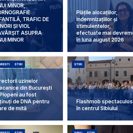
UI MINOR,
ORNOGRAFIE
Plățile alocațiilor,
FANTILĂ, TRAFIC DE
indemnizațiilor și
NORI ȘI VIOL
stimulentelor,
ĂVÂRȘIT ASUPRA
efectuate mai devrem
NUI MINOR
în luna august 2026
RESTI
STIRI
STIRI
rectorii uzinelor
canice din București
 Plopeni au fost
ținuți de DNA pentru
Flashmob spectaculos
are de mită
în centrul Sibiului
RESTI
STIRI
SIBIU
STIRI