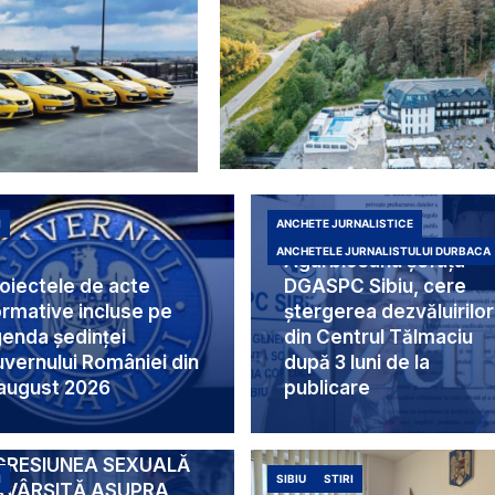
I
ANCHETE JURNALISTICE
Duduia Liliana
ANCHETELE JURNALISTULUI DURBACA
Agârbiceanu șefuța
oiectele de acte
DGASPC Sibiu, cere
rmative incluse pe
ștergerea dezvăluirilor
enda ședinței
din Centrul Tălmaciu
vernului României din
după 3 luni de la
august 2026
publicare
ERCETAT PENTRU
GRESIUNEA SEXUALĂ
I
SIBIU
STIRI
ĂVÂRȘITĂ ASUPRA