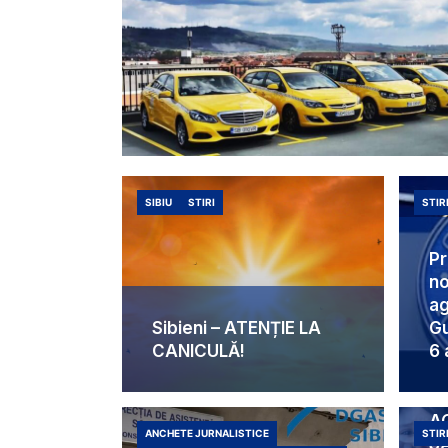
SIBIU
STIRI
STIR
Pr
no
ag
Sibieni – ATENȚIE LA
Gu
CANICULĂ!
6 
C
A
ANCHETE JURNALISTICE
STIR
S