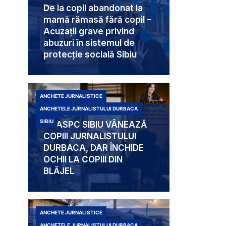
De la copil abandonat la
mamă rămasă fără copil –
Acuzații grave privind
abuzuri în sistemul de
protecție socială Sibiu
ANCHETE JURNALISTICE
ANCHETELE JURNALISTULUI DURBACA
SIBIU
DGASPC SIBIU VÂNEAZĂ
COPIII JURNALISTULUI
DURBACA, DAR ÎNCHIDE
OCHII LA COPIII DIN
BLĂJEL
ANCHETE JURNALISTICE
ANCHETELE JURNALISTULUI DURBACA