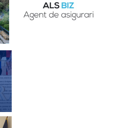
ANCHETE JURNALISTICE
Video/Măsurile luate după
bătaia de la Cașolț
ANCHETE JURNALISTICE
ANCHETELE JURNALISTULUI DURBACA
Control judiciar pentru
șeful ANPC
DRAGOMIRESCU
BOGDAN-EDUARD