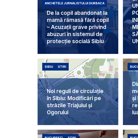
ANCHETELE JURNALISTULUI DURBACA
UN
De la copil abandonat la
P
mamă rămasă fără copil
IN
– Acuzații grave privind
MI
abuzuri în sistemul de
S
protecție socială Sibiu
U
SIBIU
STIRI
BUCU
Di
Noi reguli de circulație
me
în Sibiu: Modificări pe
și
străzile Triajului și
re
Ogorului
lu
BUCURESTI
STIRI
BUCU