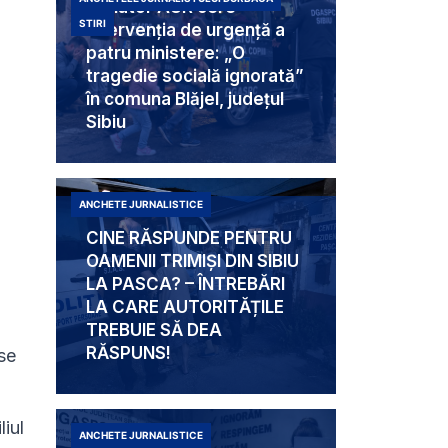
Senator AUR cere
STIRI
intervenția de urgență a
patru ministere: „O
tragedie socială ignorată”
în comuna Blăjel, județul
Sibiu
ANCHETE JURNALISTICE
CINE RĂSPUNDE PENTRU
OAMENII TRIMIȘI DIN SIBIU
LA PASCA? – ÎNTREBĂRI
LA CARE AUTORITĂȚILE
TREBUIE SĂ DEA
RĂSPUNS!
 se
liul
ANCHETE JURNALISTICE
Mabam Liliana