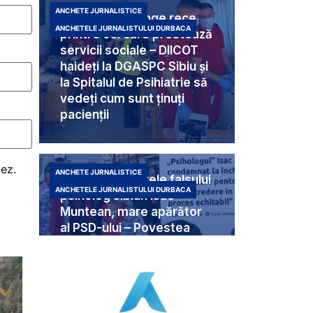
ANCHETE JURNALISTICE
Criminali cu sânge rece
ANCHETELE JURNALISTULUI DURBACA
printre cei care prestează
servicii sociale – DIICOT
haideți la DGASPC Sibiu și
la Spitalul de Psihiatrie să
vedeți cum sunt ținuți
pacienții
tez.
ANCHETE JURNALISTICE
Umbra din spatele falsului
ANCHETELE JURNALISTULUI DURBACA
psiholog sibian Isac
Muntean, mare apărător
al PSD-ului – Povestea
halucinantă din spatele
naivilor care au crezut în
el