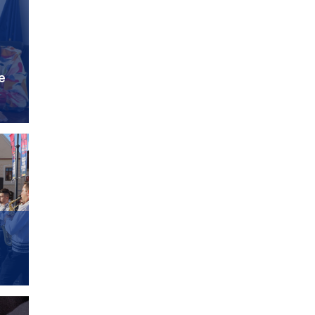
ANCHETE JURNALISTICE
ANCHETELE JURNALISTULUI DURBACA
e
Copilul unei mame 19 ani
însărcinată a IV-a oară,
înecat la doar 5 anișori –
Avem DGASPC la Sibiu?
ANCHETE JURNALISTICE
Trei femei executate
ANCHETELE JURNALISTULUI DURBACA
politic de baronii locali
PNL Șelimbăr – USR
singurii care au luptat
pentru drepturile acestor
victime ale sistemului
eșuat al valutiștilor