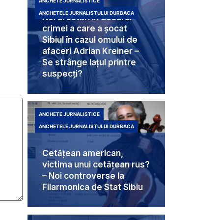
ANCHETE JURNALISTICE
ANCHETELE JURNALISTULUI DURBACA
Noi arestări în dosarul
crimei a care a șocat
Sibiul în cazul omului de
afaceri Adrian Kreiner –
Se strânge lațul printre
suspecți?
ANCHETE JURNALISTICE
ANCHETELE JURNALISTULUI DURBACA
Cetățean american,
victima unui cetățean rus?
– Noi controverse la
Filarmonica de Stat Sibiu