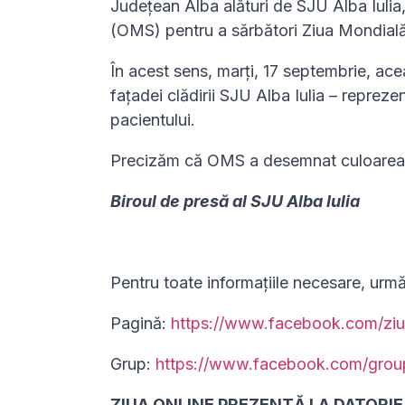
Județean Alba alături de SJU Alba Iulia, 
(OMS) pentru a sărbători Ziua Mondială
În acest sens, marți, 17 septembrie, ac
fațadei clădirii SJU Alba Iulia – repreze
pacientului.
Precizăm că OMS a desemnat culoarea p
Biroul de presă al SJU Alba Iulia
Pentru toate informațiile necesare, urm
Pagină:
https://www.facebook.com/ziu
Grup:
https://www.facebook.com/gro
ZIUA ONLINE PREZENTĂ LA DATORIE