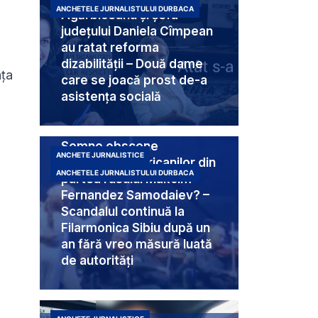
ANCHETELE JURNALISTULUI DURBACA
Agărbiceanu și șefa
județului Daniela Cîmpean
au ratat reforma
dizabilității – Două dame
nța
care se joacă prost de-a
asistența socială
Semne obscene
ANCHETE JURNALISTICE
destinate americanilor din
ANCHETELE JURNALISTULUI DURBACA
partea rusului Makcim
Fernandez Samodaiev? –
Scandalul continuă la
Filarmonica Sibiu după un
an fără vreo măsură luată
de autorități