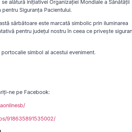
se alătură inițiativei Organizației Mondiale a Sănătății
 pentru Siguranța Pacientului.
eastă sărbătoare este marcată simbolic prin iluminarea
ntativă pentru județul nostru în ceea ce privește sigura
ortocalie simbol al acestui eveniment.
ăriți-ne pe Facebook:
aonlinesb/
ups/918635891535002/
!