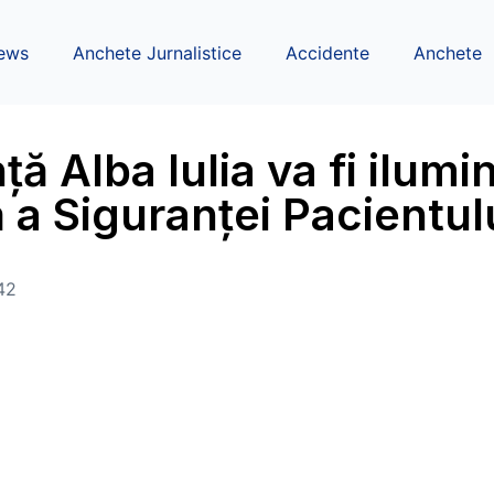
ews
Anchete Jurnalistice
Accidente
Anchete
ță Alba Iulia va fi ilumi
 a Siguranței Pacientul
42