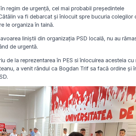
n regim de urgență, cel mai probabil președintele
ătălin va fi debarcat și înlocuit spre bucuria colegilor 
re le organiza în taină.
efavoarea liniștii din organizația PSD locală, nu au răma
nând de urgentă.
u de la reprezentarea în PES si înlocuirea acesteia cu
eanu, a venit rândul ca Bogdan Trif sa facă ordine și î
PSD.