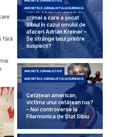
ANCHETE JURNALISTICE
ANCHETELE JURNALISTULUI DURBACA
Noi arestări în dosarul
care
crimei a care a șocat
Sibiul în cazul omului de
afaceri Adrian Kreiner –
s fără
Se strânge lațul printre
suspecți?
 mai
n
ANCHETE JURNALISTICE
ANCHETELE JURNALISTULUI DURBACA
Cetățean american,
victima unui cetățean rus?
– Noi controverse la
Filarmonica de Stat Sibiu