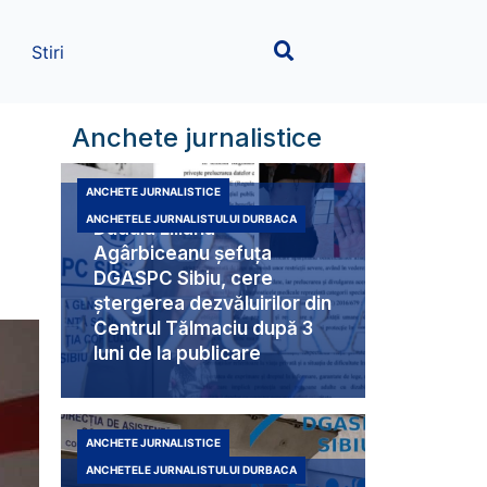
Stiri
Anchete jurnalistice
ANCHETE JURNALISTICE
ANCHETELE JURNALISTULUI DURBACA
Duduia Liliana
Agârbiceanu șefuța
DGASPC Sibiu, cere
ștergerea dezvăluirilor din
Centrul Tălmaciu după 3
luni de la publicare
ANCHETE JURNALISTICE
ANCHETELE JURNALISTULUI DURBACA