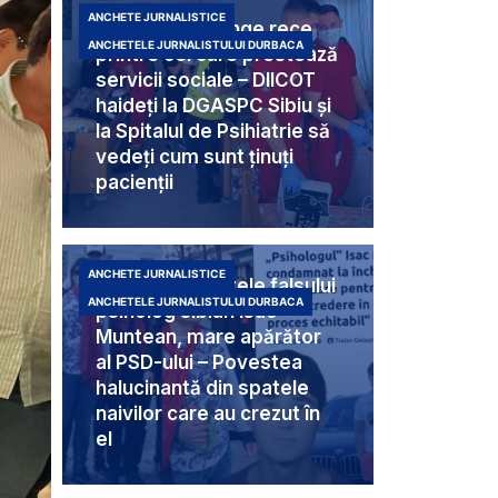
ANCHETE JURNALISTICE
Criminali cu sânge rece
ANCHETELE JURNALISTULUI DURBACA
printre cei care prestează
servicii sociale – DIICOT
haideți la DGASPC Sibiu și
la Spitalul de Psihiatrie să
vedeți cum sunt ținuți
pacienții
ANCHETE JURNALISTICE
Umbra din spatele falsului
ANCHETELE JURNALISTULUI DURBACA
psiholog sibian Isac
Muntean, mare apărător
al PSD-ului – Povestea
halucinantă din spatele
naivilor care au crezut în
el