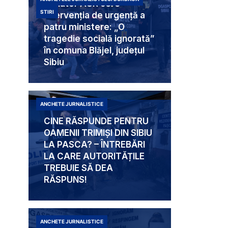
Senator AUR cere
STIRI
intervenția de urgență a
patru ministere: „O
tragedie socială ignorată”
în comuna Blăjel, județul
Sibiu
ANCHETE JURNALISTICE
CINE RĂSPUNDE PENTRU
OAMENII TRIMIȘI DIN SIBIU
LA PASCA? – ÎNTREBĂRI
LA CARE AUTORITĂȚILE
TREBUIE SĂ DEA
RĂSPUNS!
ANCHETE JURNALISTICE
Mabam Liliana