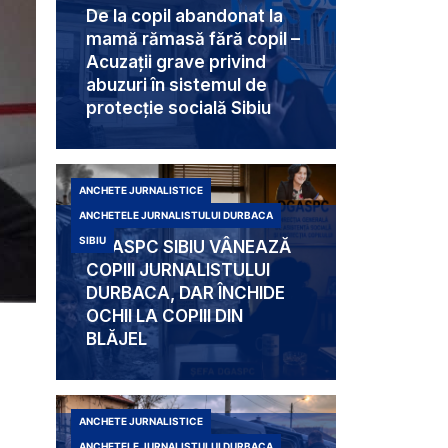
De la copil abandonat la
mamă rămasă fără copil –
Acuzații grave privind
abuzuri în sistemul de
protecție socială Sibiu
ANCHETE JURNALISTICE
ANCHETELE JURNALISTULUI DURBACA
SIBIU
DGASPC SIBIU VÂNEAZĂ
COPIII JURNALISTULUI
DURBACA, DAR ÎNCHIDE
OCHII LA COPIII DIN
BLĂJEL
ANCHETE JURNALISTICE
ANCHETELE JURNALISTULUI DURBACA