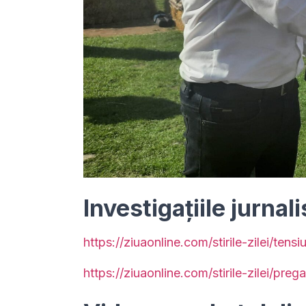
Investigațiile jurnal
https://ziuaonline.com/stirile-zilei/ten
https://ziuaonline.com/stirile-zilei/pre