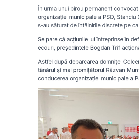
În urma unui birou permanent convocat î
organizației municipale a PSD, Stanciu C
s-au săturat de întâlnirile discrete pe ca
Se pare că acțiunile lui întreprinse în d
ecouri, președintele Bogdan Trif acțio
Astfel după debarcarea domniței Colceri
tânărul și mai promițătorul Răzvan Munt
conducerea organizației municipale a 