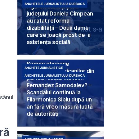
ANCHETELE JURNALISTULUI DURBACA
Agărbiceanu și șefa
județului Daniela Cîmpean
au ratat reforma
dizabilității – Două dame
care se joacă prost de-a
asistența socială
Semne obscene
ANCHETE JURNALISTICE
destinate americanilor din
ANCHETELE JURNALISTULUI DURBACA
partea rusului Makcim
Fernandez Samodaiev? –
Scandalul continuă la
 sânul
Filarmonica Sibiu după un
an fără vreo măsură luată
de autorități
ră