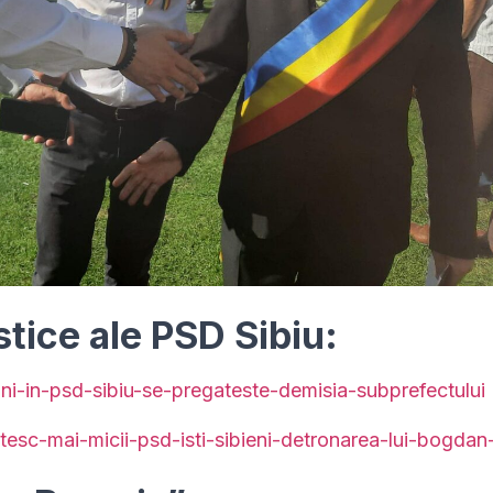
istice ale PSD Sibiu:
siuni-in-psd-sibiu-se-pregateste-demisia-subprefectului
gatesc-mai-micii-psd-isti-sibieni-detronarea-lui-bogdan-