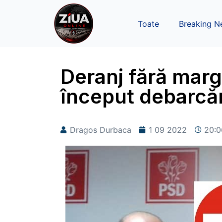
Toate
Breaking N
Deranj fără margi
început debarcări
Dragos Durbaca
1 09 2022
20:0