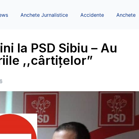
ews
Anchete Jurnalistice
Accidente
Anchete
ni la PSD Sibiu – Au
ile ,,cârtițelor”
6