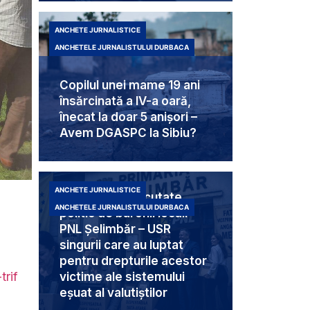
ANCHETE JURNALISTICE
ANCHETELE JURNALISTULUI DURBACA
Copilul unei mame 19 ani
însărcinată a IV-a oară,
înecat la doar 5 anișori –
Avem DGASPC la Sibiu?
ANCHETE JURNALISTICE
Trei femei executate
ANCHETELE JURNALISTULUI DURBACA
politic de baronii locali
PNL Șelimbăr – USR
singurii care au luptat
pentru drepturile acestor
trif
victime ale sistemului
eșuat al valutiștilor