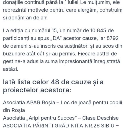
donațiile continuă până la 1 iulie! Le mulțumim, ele
reprezintă motivele pentru care alergăm, construim
și donăm an de an!
La ediția cu numărul 15, un număr de 10.845 de
participanți au spus „DA” acestor cauze, iar 8792
de oameni s-au înscris ca susținători și au scos din
buzunare atât cât și-au permis. Fiecare astfel de
gest ne-a adus la suma impresionantă înregistrată
astăzi.
Iată lista celor 48 de cauze și a
proiectelor acestora:
Asociația APAR Roșia – Loc de joacă pentru copiii
din Roșia
Asociația „Aripi pentru Succes” – Clase Deschise
ASOCIAȚIA PĂRINȚI GRĂDINIȚA NR.28 SIBIU –