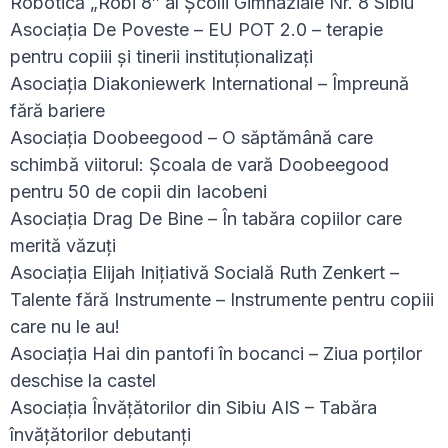
Robotică „Robi 8″ al Școlii Gimnaziale Nr. 8 Sibiu
Asociația De Poveste – EU POT 2.0 – terapie
pentru copiii și tinerii instituționalizați
Asociația Diakoniewerk International – Împreună
fără bariere
Asociația Doobeegood – O săptămână care
schimbă viitorul: Școala de vară Doobeegood
pentru 50 de copii din Iacobeni
Asociația Drag De Bine – În tabăra copiilor care
merită văzuți
Asociația Elijah Inițiativă Socială Ruth Zenkert –
Talente fără Instrumente – Instrumente pentru copiii
care nu le au!
Asociația Hai din pantofi în bocanci – Ziua porților
deschise la castel
Asociația Învățătorilor din Sibiu AIS – Tabăra
învățătorilor debutanți