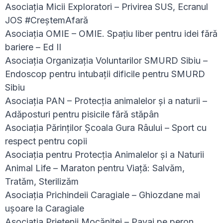
Asociația Micii Exploratori – Privirea SUS, Ecranul
JOS #CreștemAfară
Asociația OMIE – OMIE. Spațiu liber pentru idei fără
bariere – Ed II
Asociația Organizația Voluntarilor SMURD Sibiu –
Endoscop pentru intubații dificile pentru SMURD
Sibiu
Asociația PAN – Protecția animalelor și a naturii –
Adăposturi pentru pisicile fără stăpân
Asociația Părinților Școala Gura Râului – Sport cu
respect pentru copii
Asociația pentru Protecția Animalelor și a Naturii
Animal Life – Maraton pentru Viață: Salvăm,
Tratăm, Sterilizăm
Asociația Prichindeii Caragiale – Ghiozdane mai
ușoare la Caragiale
Asociația Prietenii Mocăniței – Pavaj pe peron