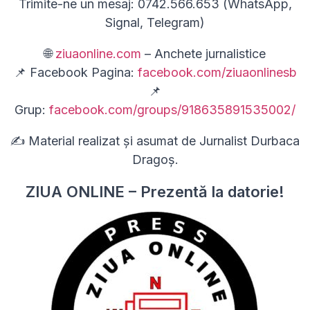
Trimite-ne un mesaj: 0742.566.653 (WhatsApp,
Signal, Telegram)
🌐
ziuaonline.com
– Anchete jurnalistice
📌 Facebook Pagina:
facebook.com/ziuaonlinesb
📌
Grup:
facebook.com/groups/918635891535002/
✍ Material realizat și asumat de Jurnalist Durbaca
Dragoș.
ZIUA ONLINE – Prezentă la datorie!