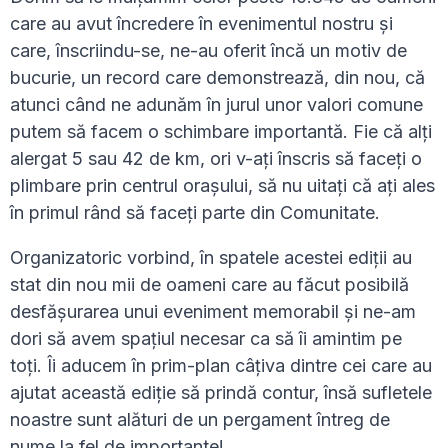
care au avut încredere în evenimentul nostru și
care, înscriindu-se, ne-au oferit încă un motiv de
bucurie, un record care demonstrează, din nou, că
atunci când ne adunăm în jurul unor valori comune
putem să facem o schimbare importantă. Fie că alți
alergat 5 sau 42 de km, ori v-ați înscris să faceți o
plimbare prin centrul orașului, să nu uitați că ați ales
în primul rând să faceți parte din Comunitate.
Organizatoric vorbind, în spatele acestei ediții au
stat din nou mii de oameni care au făcut posibilă
desfășurarea unui eveniment memorabil și ne-am
dori să avem spațiul necesar ca să îi amintim pe
toți. Îi aducem în prim-plan câțiva dintre cei care au
ajutat această ediție să prindă contur, însă sufletele
noastre sunt alături de un pergament întreg de
nume la fel de importante!