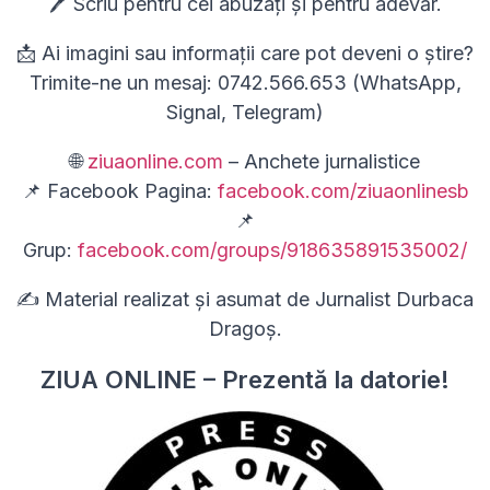
🖊 Scriu pentru cei abuzați și pentru adevăr.
📩 Ai imagini sau informații care pot deveni o știre?
Trimite-ne un mesaj: 0742.566.653 (WhatsApp,
Signal, Telegram)
🌐
ziuaonline.com
– Anchete jurnalistice
📌 Facebook Pagina:
facebook.com/ziuaonlinesb
📌
Grup:
facebook.com/groups/918635891535002/
✍ Material realizat și asumat de Jurnalist Durbaca
Dragoș.
ZIUA ONLINE – Prezentă la datorie!