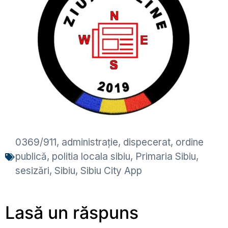
0369/911
,
administrație
,
dispecerat
,
ordine
publică
,
politia locala sibiu
,
Primaria Sibiu
,
sesizări
,
Sibiu
,
Sibiu City App
Lasă un răspuns