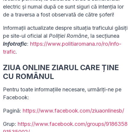
electric şi numai după ce sunt siguri că intenţia lor
de a traversa a fost observată de către şoferi!
Informații actualizate despre situația traficului găsiți
pe site-ul oficial al
Poliției Române
, la secțiunea
Infotrafic
:
https://www.politiaromana.ro/ro/info-
trafic
.
ZIUA ONLINE ZIARUL CARE ȚINE
CU ROMÂNUL
Pentru toate informațiile necesare, urmăriți-ne pe
Facebook:
Pagină:
https://www.facebook.com/ziuaonlinesb/
Grup:
https://www.facebook.com/groups/9186358
91535002/