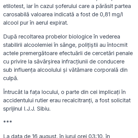
etilotest, iar în cazul șoferului care a părăsit partea
carosabilă valoarea indicată a fost de 0,81 mg/l
alcool pur în aerul expirat.
După recoltarea probelor biologice în vederea
stabilirii alcoolemiei în sânge, polițiștii au întocmit
actele premergătoare efectuării de cercetări penale
cu privire la săvârșirea infracțiunii de conducere
sub influența alcoolului și vătămare corporală din
culpă.
Întrucât la fața locului, o parte din cei implicați în
accidentului rutier erau recalcitranți, a fost solicitat
sprijinul I.J.J. Sibiu.
***
La data de 16 august, în jurul orei 03:10, în