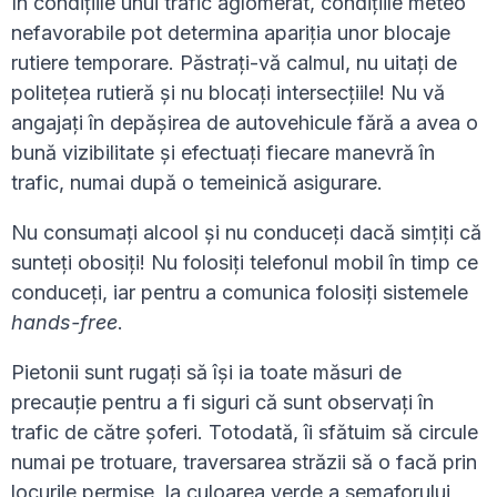
În condiţiile unui trafic aglomerat, condiţiile meteo
nefavorabile pot determina apariţia unor blocaje
rutiere temporare. Păstraţi-vă calmul, nu uitaţi de
politeţea rutieră şi nu blocaţi intersecţiile! Nu vă
angajaţi în depăşirea de autovehicule fără a avea o
bună vizibilitate şi efectuați fiecare manevră în
trafic, numai după o temeinică asigurare.
Nu consumaţi alcool şi nu conduceţi dacă simţiţi că
sunteţi obosiţi! Nu folosiți telefonul mobil în timp ce
conduceţi, iar pentru a comunica folosiți sistemele
hands-free
.
Pietonii sunt rugaţi să îşi ia toate măsuri de
precauţie pentru a fi siguri că sunt observaţi în
trafic de către şoferi. Totodată, îi sfătuim să circule
numai pe trotuare, traversarea străzii să o facă prin
locurile permise, la culoarea verde a semaforului