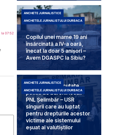
ANCHETE JURNALISTICE
ANCHETELE JURNALISTULUI DURBACA
3 la 07:52
Copilul unei mame 19 ani
însărcinată a IV-a oară,
e
înecat la doar 5 anișori –
Avem DGASPC la Sibiu?
ANCHETE JURNALISTICE
Trei femei executate
ANCHETELE JURNALISTULUI DURBACA
politic de baronii locali
PNL Șelimbăr – USR
singurii care au luptat
pentru drepturile acestor
victime ale sistemului
eșuat al valutiștilor