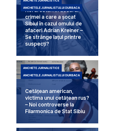
ANCHETE JURNALISTICE
ANCHETELE JURNALISTULUI DURBACA
Noi arestări în dosarul
crimei a care a șocat
Sibiul în cazul omului de
afaceri Adrian Kreiner –
Se strânge lațul printre
suspecți?
ANCHETE JURNALISTICE
ANCHETELE JURNALISTULUI DURBACA
Cetățean american,
victima unui cetățean rus?
– Noi controverse la
Filarmonica de Stat Sibiu