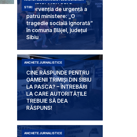
Senator AUR cere
STIRI
intervenția de urgență a
patru ministere: „O
tragedie socială ignorată”
în comuna Blăjel, județul
Sibiu
ANCHETE JURNALISTICE
CINE RĂSPUNDE PENTRU
OAMENII TRIMIȘI DIN SIBIU
LA PASCA? – ÎNTREBĂRI
LA CARE AUTORITĂȚILE
TREBUIE SĂ DEA
RĂSPUNS!
ANCHETE JURNALISTICE
Mabam Liliana