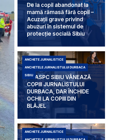
De la copil abandonat la
mamă rămasă fără copil –
Acuzații grave privind
abuzuri în sistemul de
protecție socială Sibiu
ANCHETE JURNALISTICE
ANCHETELE JURNALISTULUI DURBACA
SIBIU
DGASPC SIBIU VÂNEAZĂ
COPIII JURNALISTULUI
DURBACA, DAR ÎNCHIDE
OCHII LA COPIII DIN
BLĂJEL
ANCHETE JURNALISTICE
ANCHETELE JURNALISTULUI DURBACA