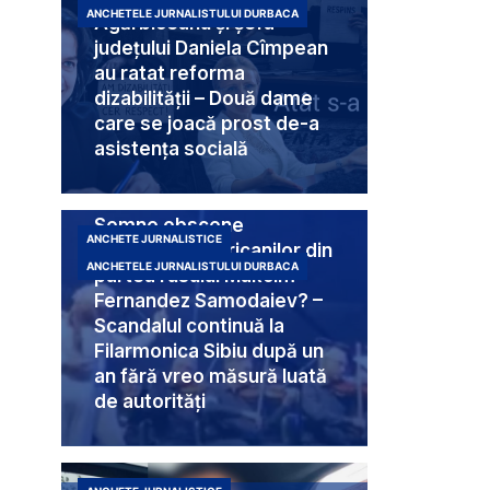
ANCHETELE JURNALISTULUI DURBACA
Agărbiceanu și șefa
județului Daniela Cîmpean
au ratat reforma
dizabilității – Două dame
care se joacă prost de-a
asistența socială
Semne obscene
ANCHETE JURNALISTICE
destinate americanilor din
ANCHETELE JURNALISTULUI DURBACA
partea rusului Makcim
Fernandez Samodaiev? –
Scandalul continuă la
Filarmonica Sibiu după un
an fără vreo măsură luată
de autorități