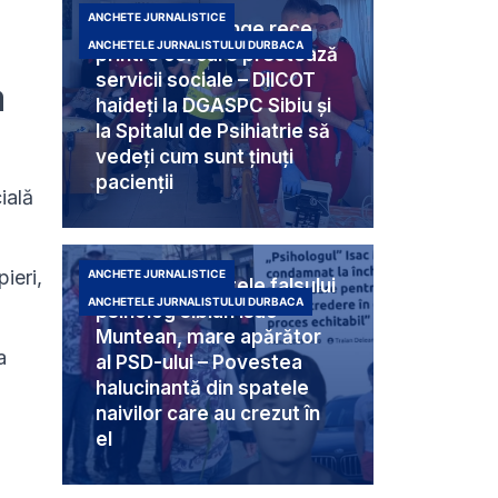
ANCHETE JURNALISTICE
Criminali cu sânge rece
ANCHETELE JURNALISTULUI DURBACA
printre cei care prestează
servicii sociale – DIICOT
a
haideți la DGASPC Sibiu și
la Spitalul de Psihiatrie să
vedeți cum sunt ținuți
pacienții
ială
ieri,
ANCHETE JURNALISTICE
Umbra din spatele falsului
ANCHETELE JURNALISTULUI DURBACA
psiholog sibian Isac
Muntean, mare apărător
a
al PSD-ului – Povestea
halucinantă din spatele
naivilor care au crezut în
el