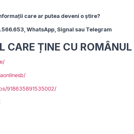
nformaţii care ar putea deveni o ştire?
2.566.653, WhatsApp, Signal sau Telegram
UL CARE ȚINE CU ROMÂNUL
e/
aonlinesb/
ups/918635891535002/
E