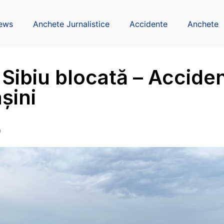
ews
Anchete Jurnalistice
Accidente
Anchete
 Sibiu blocată – Accide
șini
9