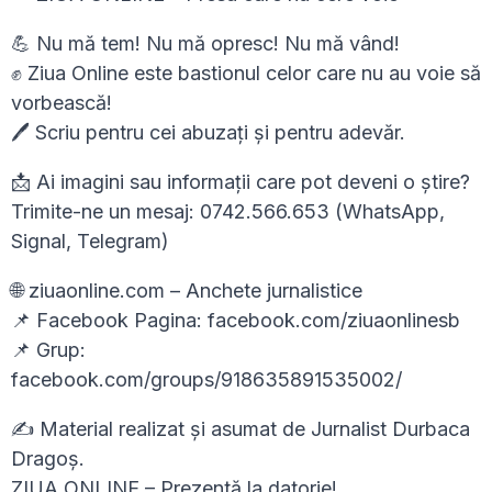
💪 Nu mă tem! Nu mă opresc! Nu mă vând!
✊ Ziua Online este bastionul celor care nu au voie să
vorbească!
🖊 Scriu pentru cei abuzați și pentru adevăr.
📩 Ai imagini sau informații care pot deveni o știre?
Trimite-ne un mesaj: 0742.566.653 (WhatsApp,
Signal, Telegram)
🌐 ziuaonline.com – Anchete jurnalistice
📌 Facebook Pagina: facebook.com/ziuaonlinesb
📌 Grup:
facebook.com/groups/918635891535002/
✍ Material realizat și asumat de Jurnalist Durbaca
Dragoș.
ZIUA ONLINE – Prezentă la datorie!