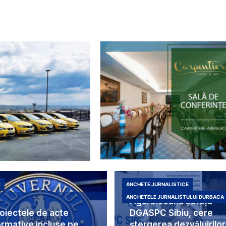
I
ANCHETE JURNALISTICE
Duduia Liliana
ANCHETELE JURNALISTULUI DURBACA
Agârbiceanu șefuța
oiectele de acte
DGASPC Sibiu, cere
rmative incluse pe
ștergerea dezvăluirilor