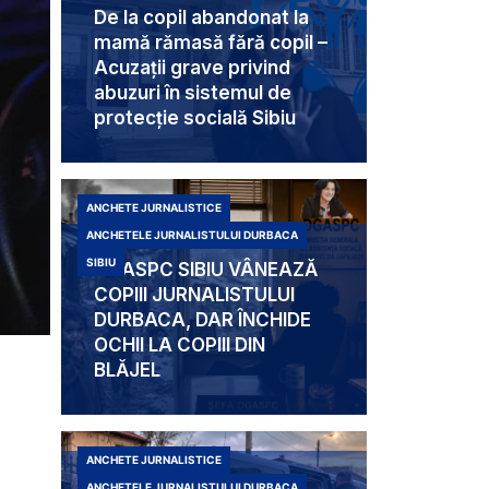
De la copil abandonat la
mamă rămasă fără copil –
Acuzații grave privind
abuzuri în sistemul de
protecție socială Sibiu
ANCHETE JURNALISTICE
ANCHETELE JURNALISTULUI DURBACA
SIBIU
DGASPC SIBIU VÂNEAZĂ
COPIII JURNALISTULUI
DURBACA, DAR ÎNCHIDE
OCHII LA COPIII DIN
BLĂJEL
ANCHETE JURNALISTICE
ANCHETELE JURNALISTULUI DURBACA