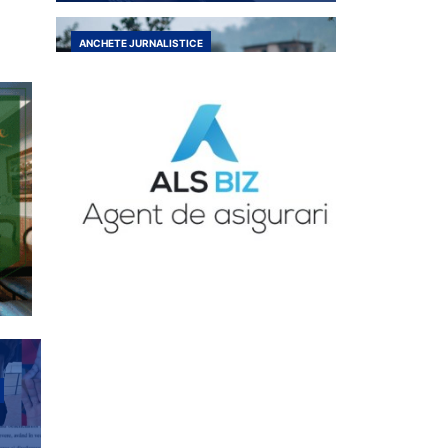
ANCHETE JURNALISTICE
ANCHETELE JURNALISTULUI DURBACA
Copilul unei mame 19 ani
însărcinată a IV-a oară,
înecat la doar 5 anișori –
Avem DGASPC la Sibiu?
ANCHETE JURNALISTICE
Trei femei executate
ANCHETELE JURNALISTULUI DURBACA
politic de baronii locali
PNL Șelimbăr – USR
singurii care au luptat
pentru drepturile acestor
victime ale sistemului
eșuat al valutiștilor