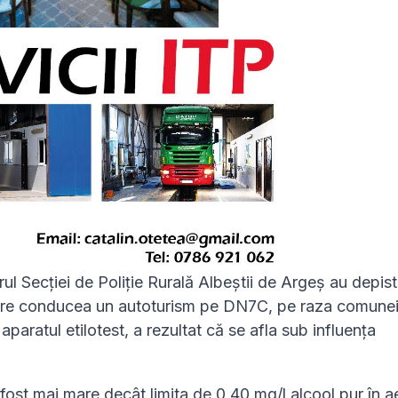
adrul Secţiei de Poliţie Rurală Albeștii de Argeș au depis
 care conducea un autoturism pe DN7C, pe raza comune
 aparatul etilotest, a rezultat că se afla sub influența
 fost mai mare decât limita de 0,40 mg/l alcool pur în a