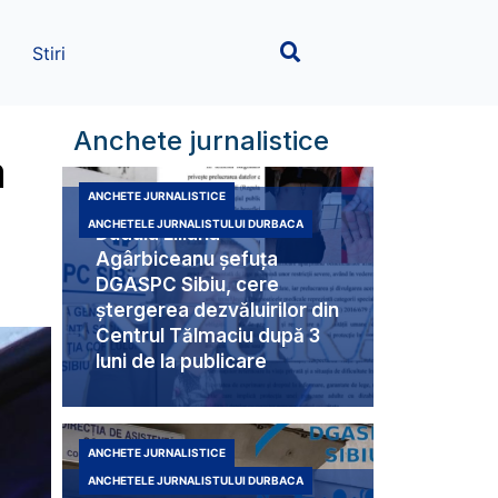
Stiri
Anchete jurnalistice
a
ANCHETE JURNALISTICE
ANCHETELE JURNALISTULUI DURBACA
Duduia Liliana
Agârbiceanu șefuța
DGASPC Sibiu, cere
ștergerea dezvăluirilor din
Centrul Tălmaciu după 3
luni de la publicare
ANCHETE JURNALISTICE
ANCHETELE JURNALISTULUI DURBACA