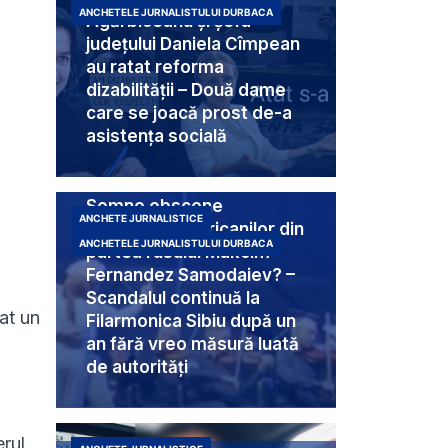
ANCHETELE JURNALISTULUI DURBACA
Agărbiceanu și șefa
județului Daniela Cîmpean
au ratat reforma
dizabilității – Două dame
care se joacă prost de-a
asistența socială
Semne obscene
ANCHETE JURNALISTICE
destinate americanilor din
ANCHETELE JURNALISTULUI DURBACA
partea rusului Makcim
Fernandez Samodaiev? –
Scandalul continuă la
tat un
Filarmonica Sibiu după un
i
an fără vreo măsură luată
de autorități
erul