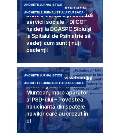
ANCHETE JURNALISTICE
Criminali cu sânge rece
ANCHETELE JURNALISTULUI DURBACA
printre cei care prestează
servicii sociale – DIICOT
haideți la DGASPC Sibiu și
la Spitalul de Psihiatrie să
vedeți cum sunt ținuți
pacienții
ANCHETE JURNALISTICE
Umbra din spatele falsului
ANCHETELE JURNALISTULUI DURBACA
psiholog sibian Isac
Muntean, mare apărător
al PSD-ului – Povestea
halucinantă din spatele
naivilor care au crezut în
el