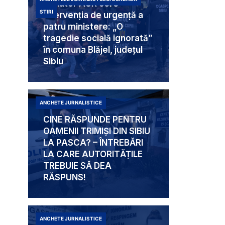
Senator AUR cere
STIRI
intervenția de urgență a
patru ministere: „O
tragedie socială ignorată”
în comuna Blăjel, județul
Sibiu
ANCHETE JURNALISTICE
CINE RĂSPUNDE PENTRU
OAMENII TRIMIȘI DIN SIBIU
LA PASCA? – ÎNTREBĂRI
LA CARE AUTORITĂȚILE
TREBUIE SĂ DEA
RĂSPUNS!
ANCHETE JURNALISTICE
Mabam Liliana