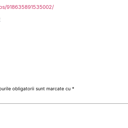
ups/918635891535002/
E
urile obligatorii sunt marcate cu
*