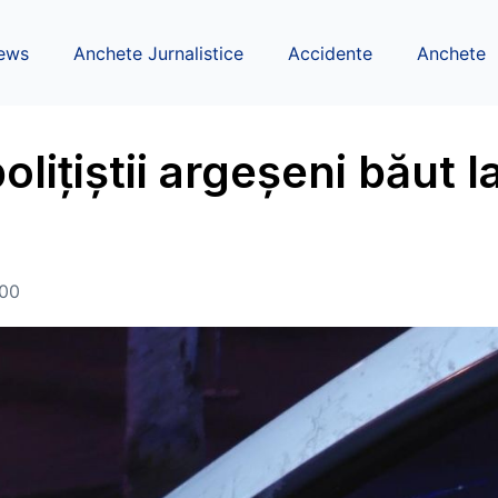
ews
Anchete Jurnalistice
Accidente
Anchete
olițiștii argeșeni băut l
:00