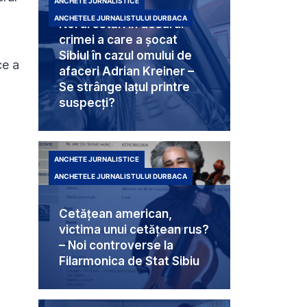
ANCHETE JURNALISTICE
ANCHETELE JURNALISTULUI DURBACA
Noi arestări în dosarul
crimei a care a șocat
Sibiul în cazul omului de
ce a
afaceri Adrian Kreiner –
Se strânge lațul printre
suspecți?
ANCHETE JURNALISTICE
ANCHETELE JURNALISTULUI DURBACA
Cetățean american,
victima unui cetățean rus?
– Noi controverse la
Filarmonica de Stat Sibiu