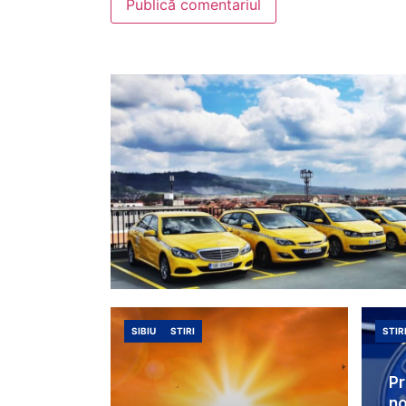
SIBIU
STIRI
STIR
Pr
no