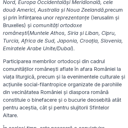
Nord, Europa Occidental
ă
ș
i Meridional
ă
, cele
dou
ă
Americi, Australia
ș
i Noua Zeeland
ă
,precum
și prin înființarea unor
reprezentan
ț
e
(Ierusalim și
Bruxelles) și
comunită
ț
i ortodoxe
rom
â
ne
ș
ti
(
Muntele Athos, Siria
ș
i Liban, Cipru,
Turcia, Africa de Sud, Japonia, Croa
ț
ia, Slovenia,
Emiratele Arabe Unite/Dubai
)
.
Participarea membrilor ortodocși din cadrul
comunităților românești aflate în afara României la
viața liturgică, precum și la evenimentele culturale și
acțiunile social-filantropice organizate de parohiile
din vecinătatea României și diaspora română
constituie o binefacere și o bucurie deosebită atât
pentru aceștia, cât și pentru slujitorii Sfintelor
Altare.