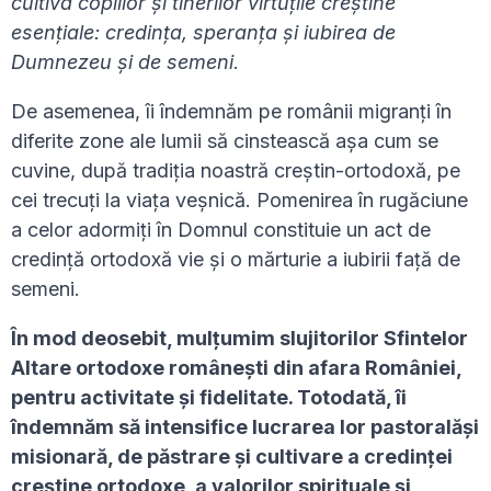
cultiva copiilor
ș
i tinerilor virtu
ț
ile cre
ș
tine
esen
ț
iale: credin
ț
a, speran
ț
a
ș
i iubirea de
Dumnezeu
ș
i de semeni
.
De asemenea, îi îndemnăm pe românii migranți în
diferite zone ale lumii să cinstească așa cum se
cuvine, după tradiția noastră creștin-ortodoxă, pe
cei trecuți la viața veșnică. Pomenirea în rugăciune
a celor adormiți în Domnul constituie un act de
credință ortodoxă vie și o mărturie a iubirii față de
semeni.
În mod deosebit, mul
ț
umim slujitorilor Sfintelor
Altare ortodoxe române
ș
ti din afara României,
pentru activitate
ș
i fidelitate. Totodată, îi
îndemnăm să intensifice lucrarea lor pastoral
ă
ș
i
misionar
ă
, de p
ă
strare
ș
i cultivare a credin
ț
ei
cre
ș
tine ortodoxe, a valorilor spirituale
ș
i