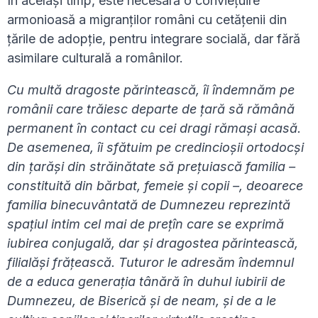
În același timp, este necesară o conviețuire
armonioasă a migranților români cu cetățenii din
țările de adopție, pentru integrare socială, dar fără
asimilare culturală a românilor.
Cu multă dragoste părintească, îi îndemnăm pe
românii care trăiesc departe de
ț
ar
ă
s
ă
r
ă
m
â
n
ă
permanent
î
n contact cu cei dragi r
ă
ma
ș
i
acasă
.
De asemenea, îi sfătuim pe credincio
ș
ii ortodoc
ș
i
din
ț
ar
ă
ș
i din str
ă
in
ă
tate s
ă
pre
ț
uiasc
ă
familia
–
constituită din bărbat, femeie
ș
i copii
–
, deoarece
familia binecuv
â
ntat
ă
de Dumnezeu reprezint
ă
spa
ț
iul intim cel mai de pre
ț
î
n care se exprim
ă
iubirea conjugal
ă
, dar
ș
i dragostea p
ă
rinteasc
ă
,
filial
ă
ș
i fr
ă
ț
easc
ă
. Tuturor le adres
ă
m
î
ndemnul
de a educa genera
ț
ia t
â
nără în duhul iubirii de
Dumnezeu, de Biserică
ș
i de neam,
ș
i de a le