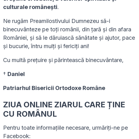
culturale rom
â
ne
ș
ti
.
Ne rugăm Preamilostivului Dumnezeu să-i
binecuvânteze pe toți românii, din țară și din afara
României, și să le dăruiască sănătate și ajutor, pace
și bucurie, întru mulți și fericiți ani!
Cu multă prețuire și părintească binecuvântare,
†
Daniel
Patriarhul Bisericii Ortodoxe Române
ZIUA ONLINE ZIARUL CARE ȚINE
CU ROMÂNUL
Pentru toate informațiile necesare, urmăriți-ne pe
Facebook: