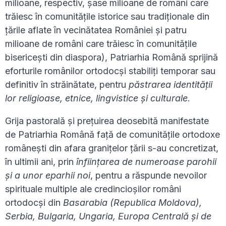
milioane, respectiv, șase milioane de români care
trăiesc în comunitățile istorice sau tradiționale din
țările aflate în vecinătatea României și patru
milioane de români care trăiesc în comunitățile
bisericești din diaspora), Patriarhia Română sprijină
eforturile românilor ortodocși stabiliți temporar sau
definitiv în străinătate, pentru
păstrarea identită
ț
ii
lor religioase, etnice, lingvistice
ș
i culturale
.
Grija pastorală și prețuirea deosebită manifestate
de Patriarhia Română față de comunitățile ortodoxe
românești din afara granițelor țării s-au concretizat,
în ultimii ani, prin
înfiin
ț
area de numeroase parohii
ș
i a unor eparhii noi
, pentru a răspunde nevoilor
spirituale multiple ale credincioșilor români
ortodocși din
Basarabia (Republica Moldova),
Serbia, Bulgaria, Ungaria, Europa Centrală
ș
i de