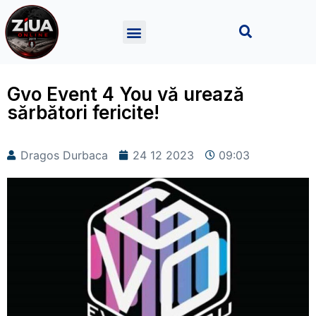
Gvo Event 4 You vă urează
sărbători fericite!
Dragos Durbaca
24 12 2023
09:03