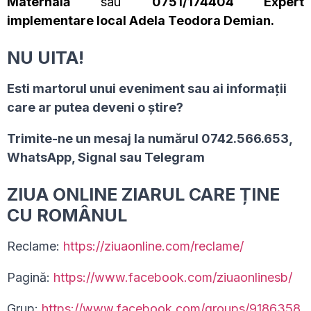
Maternală
sau
0751/174404 Expert
implementare local Adela Teodora Demian.
NU UITA!
Esti martorul unui eveniment sau ai informaţii
care ar putea deveni o ştire?
Trimite-ne un mesaj la numărul 0742.566.653,
WhatsApp, Signal sau Telegram
ZIUA ONLINE ZIARUL CARE ȚINE
CU ROMÂNUL
Reclame:
https://ziuaonline.com/reclame/
Pagină:
https://www.facebook.com/ziuaonlinesb/
Grup:
https://www.facebook.com/groups/9186358