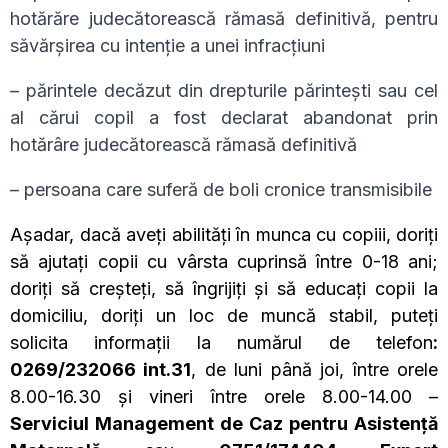
hotărăre judecătorească rămasă definitivă, pentru
săvărșirea cu intenție a unei infracțiuni
– părintele decăzut din drepturile părintești sau cel
al cărui copil a fost declarat abandonat prin
hotărâre judecătorească rămasă definitivă
– persoana care suferă de boli cronice transmisibile
Așadar, dacă aveţi abilităţi în munca cu copiii, doriţi
să ajutaţi copii cu vârsta cuprinsă între 0-18 ani;
doriţi să creşteţi, să îngrijiţi şi să educaţi copii la
domiciliu, doriți un loc de muncă stabil, puteți
solicita informații la numărul de telefon
:
0269/232066 int.31
, de luni până joi, între orele
8.00-16.30 și vineri între orele 8.00-14.00 –
Serviciul Management de Caz pentru Asistență