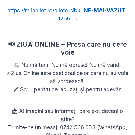
https://m.iabilet.ro/bilete-sibiu-
NE-MAI-VAZUT
-
126605
📢 ZIUA ONLINE – Presa care nu cere
voie
💪 Nu mă tem! Nu mă opresc! Nu mă vând!
✊ Ziua Online este bastionul celor care nu au voie
să vorbească!
🖊 Scriu pentru cei abuzați și pentru adevăr.
📩 Ai imagini sau informații care pot deveni o
știre?
Trimite-ne un mesaj: 0742.566.653 (WhatsApp,