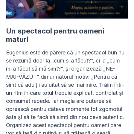
Un spectacol pentru oameni
maturi
Eugenius este de părere că un spectacol bun nu
se rezumă doar la „cum s-a făcut?”, ci la „cum
m-a făcut să mă simt?”, și organizează „NE-
MAI-VĂZUT” din următorul motiv: „Pentru că
simt că adulții au uitat să se mai mire. Trăim într-
un ritm în care totul trebuie explicat, controlat și
consumat repede. Iar magia are puterea să
oprească pentru câteva momente tot zgomotul
ăsta și să te facă să simți din nou ceva autentic.
Organizez acest spectacol pentru oameni care
vor să iasă din rutină și să trăiască o seară