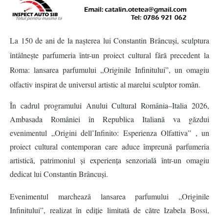
La 150 de ani de la nașterea lui Constantin Brâ
ncu
și, sculptura
întâlneș
te parfumeria
într-un proiect cultural fără precedent la
Roma: lansarea parfumului „Originile Infinitului”, un omagiu
olfactiv inspirat de universul artistic al marelui sculptor român.
În cadrul programului Anului Cultural România–
Italia 2026,
Ambasada Rom
âniei î
n Republica Italian
ă
va g
ăzdui
evenimentul „
Origini dell’Infinito: Esperienza Olfattiva
” , un
proiect cultural contemporan care aduce împreună parfumeria
artistică, patrimoniul și experienț
a senzorial
ă într-un omagiu
dedicat lui Constantin Brâ
ncu
ș
i.
Evenimentul marchează lansarea parfumului „Originile
Infinitului”, realizat în ediție limitată
de c
ătre Izabela Bossi,