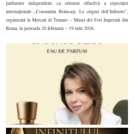
parfumier independent, ca extensie olfactivă a expoziției
internaț
ionale
„Constantin Brâ
ncu
ș
i. Le origini
dell’Infinoto
”,
organizată
la Mercati di Traiano
–
Musei dei Fori Imperiali din
Roma,
în perioada 20 februarie – 19 iulie 2026.