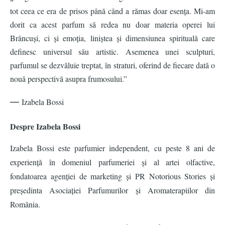
tot ceea ce era de prisos până câ
nd a r
ămas doar esența. Mi-am
dorit ca acest parfum să redea nu doar materia operei lui
Brâ
ncu
ș
i, ci
ș
i emo
ția, liniștea și dimensiunea spirituală care
definesc universul său artistic. Asemenea unei sculpturi,
parfumul se dezvăluie treptat, în straturi, oferind de fiecare dată o
nouă
perspectiv
ă asupra frumosului.”
—
Izabela Bossi
Despre Izabela Bossi
Izabela Bossi este parfumier independent, cu peste 8 ani de
experiență în domeniul parfumeriei și al artei olfactive,
fondatoarea agenției de marketing ș
i PR Notorious Stories
și
președinta Asociației Parfumurilor și Aromaterapiilor din
România.