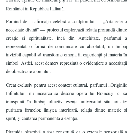
României î
n Republica Italian
ă.
Pornind de la afirmaț
ia celebr
ă a sculptorului — „Arta este o
necesitate divină” — proiectul explorează relaț
ia profund
ă dintre
creaț
ie
și spiritualitate. Încă din Antichitate, parfumul a
reprezentat o formă de comunicare cu absolutul, un limbaj
invizibil capabil să
transforme emo
ția î
n experien
ță ș
i materia
în
simbol. Astfel, acest demers reprezintă
o eviden
ț
iere a necesit
ății
de obiectivare a omului.
Creat exclusiv pentru acest context cultural, parfumul „Originile
Infinitului” nu încearcă să descrie opera lui Brâ
ncu
ș
i, ci s
ă
transpună în limbaj olfactiv esența universului său artistic:
puritatea formelor, liniștea interioară, relația dintre materie ș
i
spirit,
ș
i c
ăutarea permanentă
a esen
ței.
Piramida olfactiv
ă a fost construită ca o extensie senzorială a