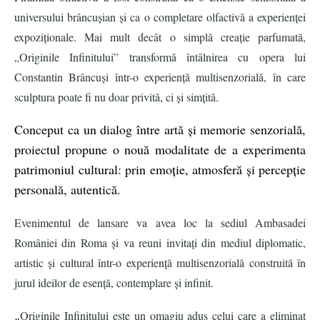
universului brâ
ncu
șian și ca o completare olfactivă
a experien
ței
expoziționale. Mai mult decât o simplă
crea
ț
ie parfumat
ă,
„Originile Infinitului”
transform
ă întâlnirea cu opera lui
Constantin Brâ
ncu
și într-o experiență
multisenzorial
ă, în care
sculptura poate fi nu doar privită
, ci
și simțită.
Conceput ca un dialog î
ntre art
ă ș
i memorie senzorial
ă,
proiectul propune o nouă modalitate de a experimenta
patrimoniul cultural: prin emoț
ie, atmosfer
ă ș
i percep
ț
ie
personal
ă
, autentic
ă.
Evenimentul de lansare va avea loc la sediul Ambasadei
României din Roma și va reuni invitați din mediul diplomatic,
artistic ș
i cultural
într-o experiență
multisenzorial
ă
construit
ă în
jurul ideilor de esență
, contemplare
ș
i infinit.
„
Originile Infinitului este un omagiu adus celui care a eliminat