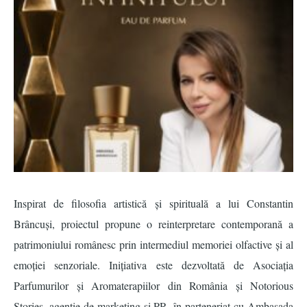
Inspirat de filosofia artistică ș
i spiritual
ă a lui Constantin
Brâ
ncu
și, proiectul propune o reinterpretare contemporană a
patrimoniului românesc prin intermediul memoriei olfactive ș
i al
emo
ț
iei senzoriale. Ini
țiativa este dezvoltată de Asociația
Parfumurilor și Aromaterapiilor din România ș
i Notorious
Stories, agen
ție de marketing ș
i PR,
în parteneriat cu Ambasada