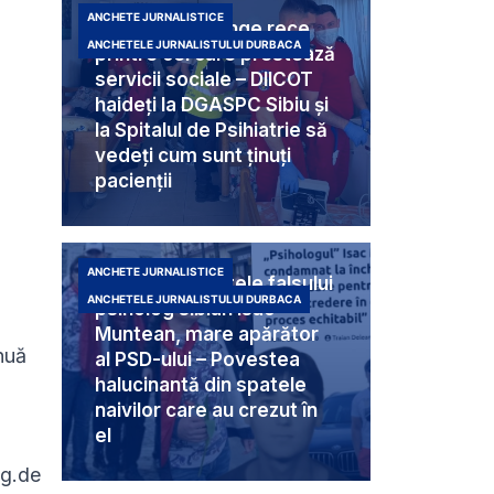
ANCHETE JURNALISTICE
Criminali cu sânge rece
ANCHETELE JURNALISTULUI DURBACA
printre cei care prestează
servicii sociale – DIICOT
haideți la DGASPC Sibiu și
la Spitalul de Psihiatrie să
vedeți cum sunt ținuți
pacienții
ANCHETE JURNALISTICE
Umbra din spatele falsului
ANCHETELE JURNALISTULUI DURBACA
psiholog sibian Isac
Muntean, mare apărător
inuă
al PSD-ului – Povestea
halucinantă din spatele
naivilor care au crezut în
el
kg.de