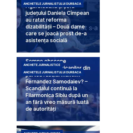
ANCHETELE JURNALISTULUI DURBACA
Agărbiceanu și șefa
județului Daniela Cîmpean
au ratat reforma
dizabilității – Două dame
care se joacă prost de-a
asistența socială
Semne obscene
ANCHETE JURNALISTICE
destinate americanilor din
ANCHETELE JURNALISTULUI DURBACA
partea rusului Makcim
Fernandez Samodaiev? –
Scandalul continuă la
Filarmonica Sibiu după un
an fără vreo măsură luată
de autorități