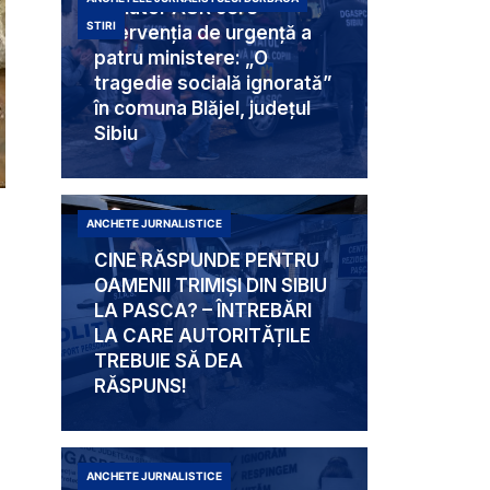
Senator AUR cere
STIRI
intervenția de urgență a
patru ministere: „O
tragedie socială ignorată”
în comuna Blăjel, județul
Sibiu
ANCHETE JURNALISTICE
CINE RĂSPUNDE PENTRU
OAMENII TRIMIȘI DIN SIBIU
LA PASCA? – ÎNTREBĂRI
LA CARE AUTORITĂȚILE
TREBUIE SĂ DEA
RĂSPUNS!
ANCHETE JURNALISTICE
Mabam Liliana