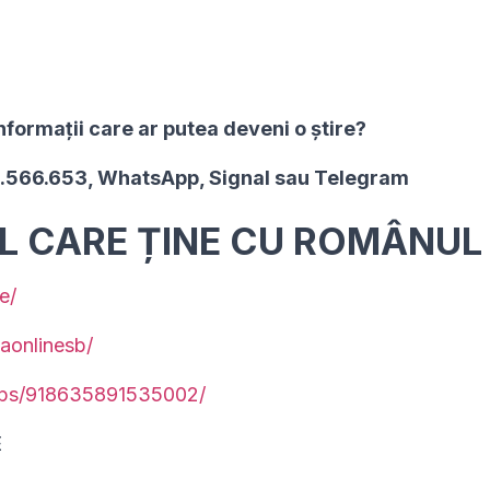
nformaţii care ar putea deveni o ştire?
2.566.653, WhatsApp, Signal sau Telegram
UL CARE ȚINE CU ROMÂNUL
e/
aonlinesb/
ups/918635891535002/
E