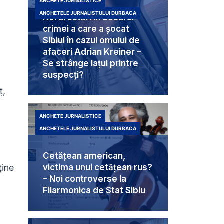
ANCHETE JURNALISTICE
ANCHETELE JURNALISTULUI DURBACA
Noi arestări în dosarul
crimei a care a șocat
Sibiul în cazul omului de
afaceri Adrian Kreiner –
Se strânge lațul printre
suspecți?
ț,
ANCHETE JURNALISTICE
ANCHETELE JURNALISTULUI DURBACA
n
Cetățean american,
ține
victima unui cetățean rus?
– Noi controverse la
Filarmonica de Stat Sibiu