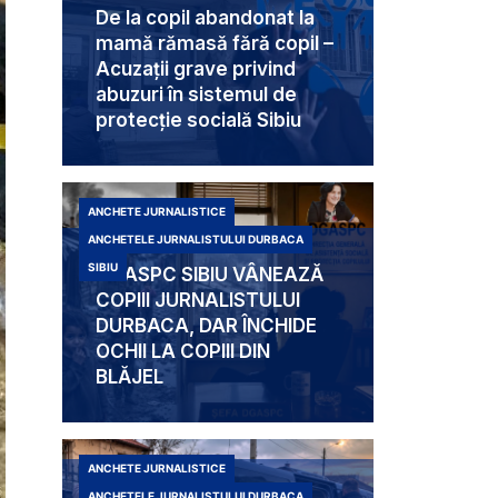
De la copil abandonat la
mamă rămasă fără copil –
Acuzații grave privind
abuzuri în sistemul de
protecție socială Sibiu
ANCHETE JURNALISTICE
ANCHETELE JURNALISTULUI DURBACA
SIBIU
DGASPC SIBIU VÂNEAZĂ
COPIII JURNALISTULUI
DURBACA, DAR ÎNCHIDE
OCHII LA COPIII DIN
BLĂJEL
ANCHETE JURNALISTICE
ANCHETELE JURNALISTULUI DURBACA