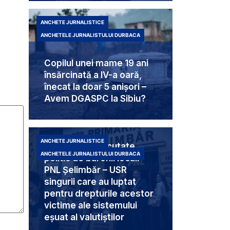
ANCHETE JURNALISTICE
ANCHETELE JURNALISTULUI DURBACA
Copilul unei mame 19 ani
însărcinată a IV-a oară,
înecat la doar 5 anișori –
Avem DGASPC la Sibiu?
ANCHETE JURNALISTICE
Trei femei executate
ANCHETELE JURNALISTULUI DURBACA
politic de baronii locali
PNL Șelimbăr – USR
singurii care au luptat
pentru drepturile acestor
victime ale sistemului
eșuat al valutiștilor