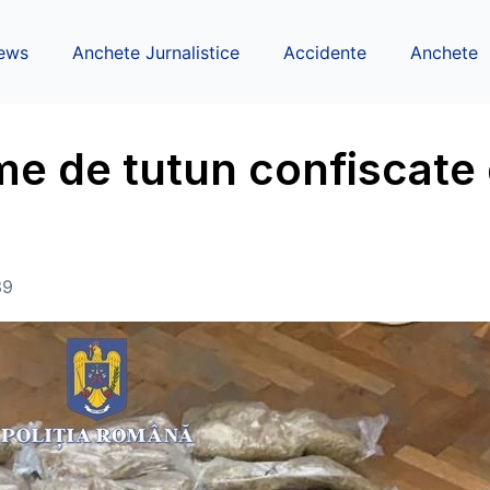
ews
Anchete Jurnalistice
Accidente
Anchete
me de tutun confiscate
39