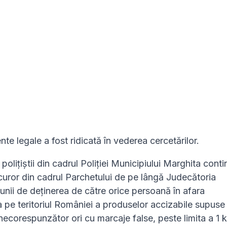
te legale a fost ridicată în vederea cercetărilor.
polițiștii din cadrul Poliției Municipiului Marghita cont
uror din cadrul Parchetului de pe lângă Judecătoria
iunii de deţinerea de către orice persoană în afara
a pe teritoriul României a produselor accizabile supuse
necorespunzător ori cu marcaje false, peste limita a 1 